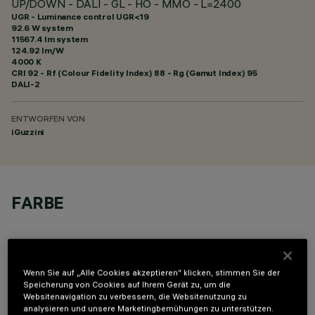
UP/DOWN - DALI - GL - HO - MMO - L=2400
UGR - Luminance control UGR<19
92.6 W system
11567.4 lm system
124.92 lm/W
4000 K
CRI
92
- Rf (Colour Fidelity Index) 88 - Rg (Gamut Index) 95
DALI-2
ENTWORFEN VON
iGuzzini
FARBE
Wenn Sie auf „Alle Cookies akzeptieren“ klicken, stimmen Sie der
Speicherung von Cookies auf Ihrem Gerät zu, um die
Websitenavigation zu verbessern, die Websitenutzung zu
TECHNISCHE DATEN
analysieren und unsere Marketingbemühungen zu unterstützen.