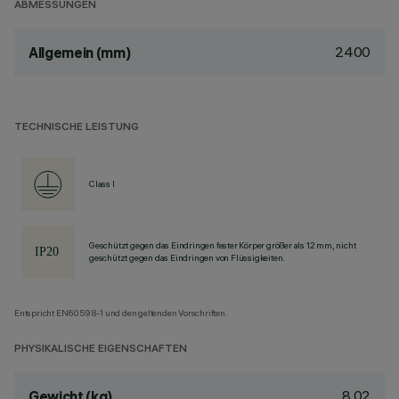
ABMESSUNGEN
2400
Allgemein (mm)
TECHNISCHE LEISTUNG
Class I
Geschützt gegen das Eindringen fester Körper größer als 12 mm, nicht
geschützt gegen das Eindringen von Flüssigkeiten.
Entspricht EN60598-1 und den geltenden Vorschriften.
PHYSIKALISCHE EIGENSCHAFTEN
8.02
Gewicht (kg)