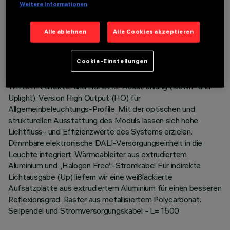
Weitere Informationen
LETZTES UPDATE: 06.08.2026
Alle ablehnen
Alle Cookies akzeptieren
BESCHREIBUNG
Pendel-Beleuchtungskörper Stand Alone. Das Produkt
Cookie-Einstellungen
besteht aus einem Profil aus extrudiertem Aluminium mit
Enddeckeln aus Zamak. Befestigungsplatte LED Neutral
White mit direkter und indirekter Ausstrahlung (Down- und
Uplight). Version High Output (HO) für
Allgemeinbeleuchtungs-Profile. Mit der optischen und
strukturellen Ausstattung des Moduls lassen sich hohe
Lichtfluss- und Effizienzwerte des Systems erzielen.
Dimmbare elektronische DALI-Versorgungseinheit in die
Leuchte integriert. Wärmeableiter aus extrudiertem
Aluminium und „Halogen Free“-Stromkabel Für indirekte
Lichtausgabe (Up) liefern wir eine weißlackierte
Aufsatzplatte aus extrudiertem Aluminium für einen besseren
Reflexionsgrad. Raster aus metallisiertem Polycarbonat.
Seilpendel und Stromversorgungskabel - L= 1500