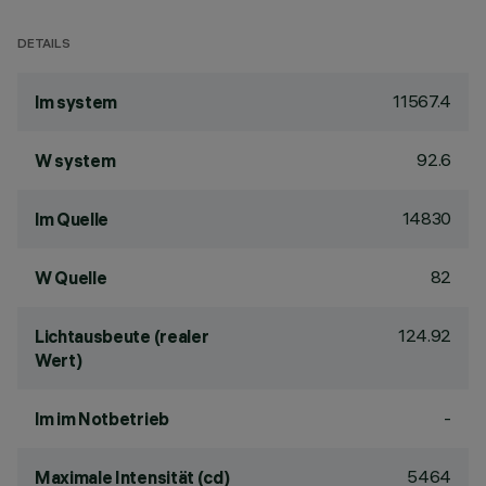
DETAILS
11567.4
lm system
92.6
W system
14830
lm Quelle
82
W Quelle
124.92
Lichtausbeute (realer
Wert)
-
lm im Notbetrieb
5464
Maximale Intensität (cd)