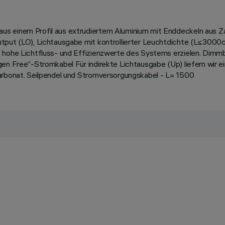
us einem Profil aus extrudiertem Aluminium mit Enddeckeln aus Z
tput (LO), Lichtausgabe mit kontrollierter Leuchtdichte (L≤3000cd
h hohe Lichtfluss- und Effizienzwerte des Systems erzielen. Dimm
en Free“-Stromkabel Für indirekte Lichtausgabe (Up) liefern wir e
carbonat. Seilpendel und Stromversorgungskabel - L= 1500