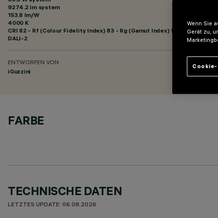
9274.2 lm system
153.8 lm/W
4000 K
Wenn Sie au
CRI
82
- Rf (Colour Fidelity Index) 83 - Rg (Gamut Index) 95
Gerät zu, u
DALI-2
Marketingb
ENTWORFEN VON
Cookie-
iGuzzini
FARBE
TECHNISCHE DATEN
LETZTES UPDATE: 06.08.2026