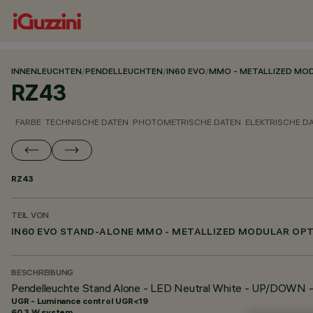
INNENLEUCHTEN
/
PENDELLEUCHTEN
/
IN60 EVO
/
MMO - METALLIZED MO
RZ43
FARBE
TECHNISCHE DATEN
PHOTOMETRISCHE DATEN
ELEKTRISCHE D
RZ43
TEIL VON
IN60 EVO STAND-ALONE MMO - METALLIZED MODULAR OPT
BESCHREIBUNG
Pendelleuchte Stand Alone - LED Neutral White - UP/DOWN
UGR - Luminance control UGR<19
60.3 W system