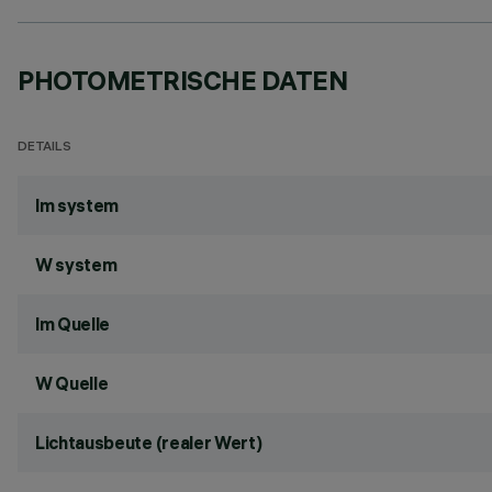
PHOTOMETRISCHE DATEN
DETAILS
lm system
W system
lm Quelle
W Quelle
Lichtausbeute (realer Wert)