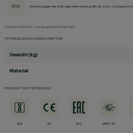
Geschützt gegen das Eindringen fester Körper größer als 12 mm, nicht geschützt
Entspricht EN60598-1 und den geltenden Vorschriften.
PHYSIKALISCHE EIGENSCHAFTEN
Gewicht (kg)
Material
PRODUKTZERTIFIZIERUNG
BIS
CE
EAC
ENEC-03