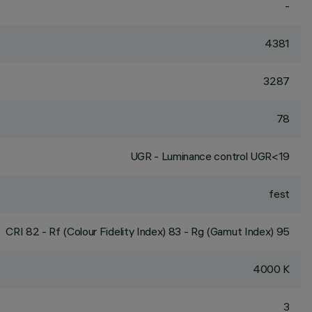
-
4381
3287
78
UGR - Luminance control UGR<19
fest
CRI
82
- Rf (Colour Fidelity Index) 83 - Rg (Gamut Index) 95
4000 K
3