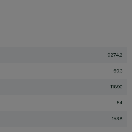
9274.2
60.3
11890
54
153.8