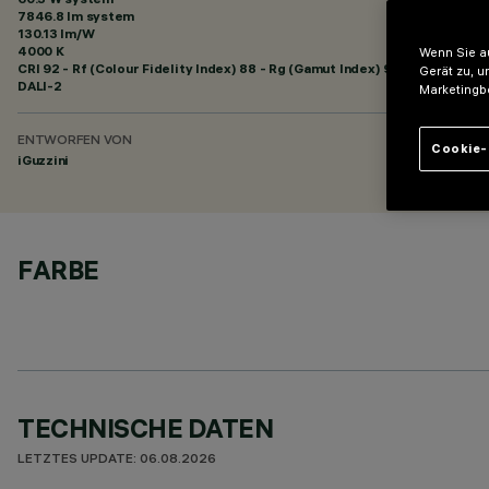
7846.8 lm system
130.13 lm/W
4000 K
Wenn Sie au
CRI
92
- Rf (Colour Fidelity Index) 88 - Rg (Gamut Index) 95
Gerät zu, u
DALI-2
Marketingb
ENTWORFEN VON
Cookie-
iGuzzini
FARBE
TECHNISCHE DATEN
LETZTES UPDATE: 06.08.2026