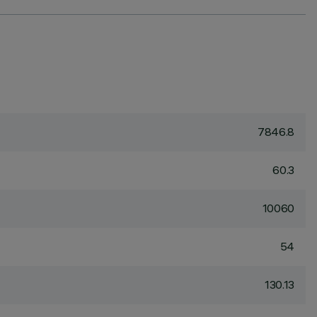
7846.8
60.3
10060
54
130.13