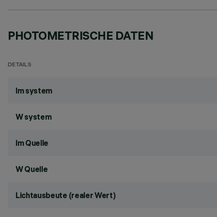
PHOTOMETRISCHE DATEN
DETAILS
lm system
W system
lm Quelle
W Quelle
Lichtausbeute (realer Wert)