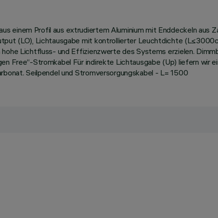
us einem Profil aus extrudiertem Aluminium mit Enddeckeln aus Z
tput (LO), Lichtausgabe mit kontrollierter Leuchtdichte (L≤3000cd
h hohe Lichtfluss- und Effizienzwerte des Systems erzielen. Dimm
en Free“-Stromkabel Für indirekte Lichtausgabe (Up) liefern wir e
carbonat. Seilpendel und Stromversorgungskabel - L= 1500