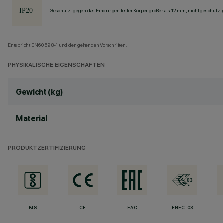
Geschützt gegen das Eindringen fester Körper größer als 12 mm, nicht geschützt
Entspricht EN60598-1 und den geltenden Vorschriften.
PHYSIKALISCHE EIGENSCHAFTEN
Gewicht (kg)
Material
PRODUKTZERTIFIZIERUNG
BIS
CE
EAC
ENEC-03