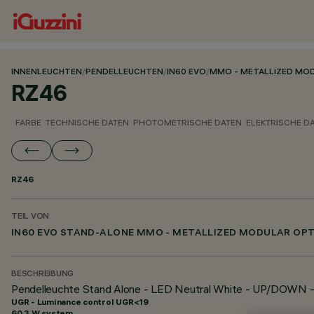
INNENLEUCHTEN
/
PENDELLEUCHTEN
/
IN60 EVO
/
MMO - METALLIZED MO
RZ46
FARBE
TECHNISCHE DATEN
PHOTOMETRISCHE DATEN
ELEKTRISCHE D
RZ46
TEIL VON
IN60 EVO STAND-ALONE MMO - METALLIZED MODULAR OPT
BESCHREIBUNG
Pendelleuchte Stand Alone - LED Neutral White - UP/DOWN
UGR - Luminance control UGR<19
60.3 W system