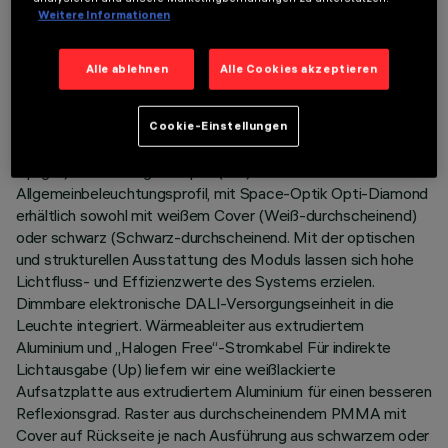
Weitere Informationen
BESCHREIBUNG
Alle ablehnen
Alle Cookies akzeptieren
Pendel-Beleuchtungskörper Stand Alone. Das Produkt
besteht aus einem Profil aus extrudiertem Aluminium mit
Enddeckeln aus Zamak. Befestigungsplatte LED Neutral
Cookie-Einstellungen
White mit direkter und indirekter Ausstrahlung (Down- und
Uplight). Version High Output (HO) für
Allgemeinbeleuchtungsprofil, mit Space-Optik Opti-Diamond
erhältlich sowohl mit weißem Cover (Weiß-durchscheinend)
oder schwarz (Schwarz-durchscheinend. Mit der optischen
und strukturellen Ausstattung des Moduls lassen sich hohe
Lichtfluss- und Effizienzwerte des Systems erzielen.
Dimmbare elektronische DALI-Versorgungseinheit in die
Leuchte integriert. Wärmeableiter aus extrudiertem
Aluminium und „Halogen Free“-Stromkabel Für indirekte
Lichtausgabe (Up) liefern wir eine weißlackierte
Aufsatzplatte aus extrudiertem Aluminium für einen besseren
Reflexionsgrad. Raster aus durchscheinendem PMMA mit
Cover auf Rückseite je nach Ausführung aus schwarzem oder