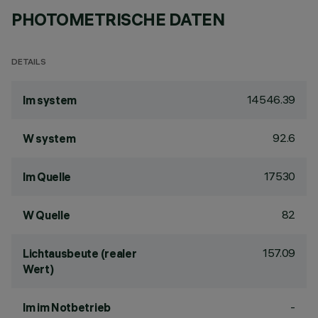
PHOTOMETRISCHE DATEN
DETAILS
14546.39
lm system
92.6
W system
17530
lm Quelle
82
W Quelle
157.09
Lichtausbeute (realer
Wert)
-
lm im Notbetrieb