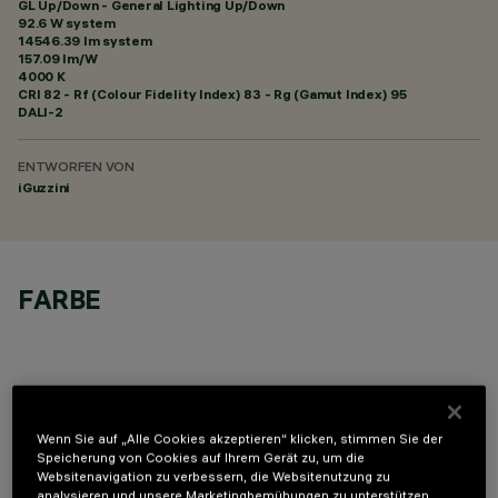
GL Up/Down - General Lighting Up/Down
92.6 W system
14546.39 lm system
157.09 lm/W
4000 K
CRI
82
- Rf (Colour Fidelity Index) 83 - Rg (Gamut Index) 95
DALI-2
ENTWORFEN VON
iGuzzini
FARBE
Wenn Sie auf „Alle Cookies akzeptieren“ klicken, stimmen Sie der
TECHNISCHE DATEN
Speicherung von Cookies auf Ihrem Gerät zu, um die
Websitenavigation zu verbessern, die Websitenutzung zu
LETZTES UPDATE: 06.08.2026
analysieren und unsere Marketingbemühungen zu unterstützen.