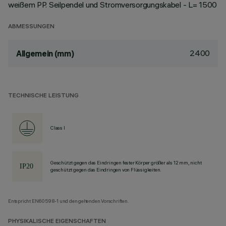
weißem PP. Seilpendel und Stromversorgungskabel - L= 1500
ABMESSUNGEN
2400
Allgemein (mm)
TECHNISCHE LEISTUNG
Class I
Geschützt gegen das Eindringen fester Körper größer als 12 mm, nicht
geschützt gegen das Eindringen von Flüssigkeiten.
Entspricht EN60598-1 und den geltenden Vorschriften.
PHYSIKALISCHE EIGENSCHAFTEN