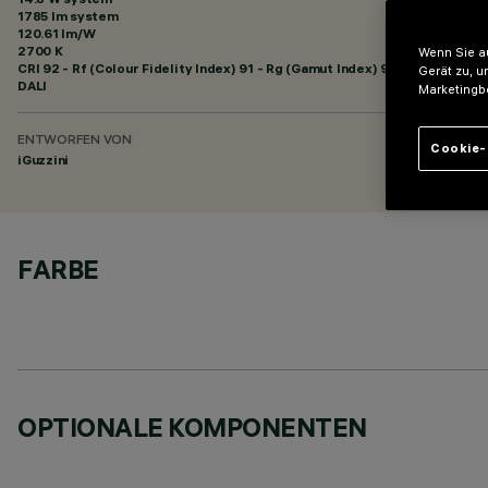
1785 lm system
120.61 lm/W
2700 K
Wenn Sie au
CRI
92
- Rf (Colour Fidelity Index) 91 - Rg (Gamut Index) 97
Gerät zu, u
DALI
Marketingb
ENTWORFEN VON
Cookie-
iGuzzini
FARBE
OPTIONALE KOMPONENTEN