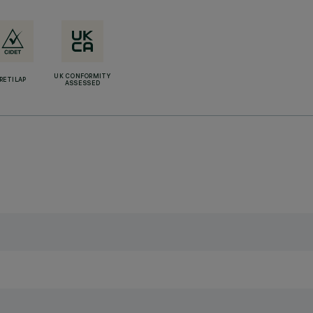
UK CONFORMITY
RETILAP
ASSESSED