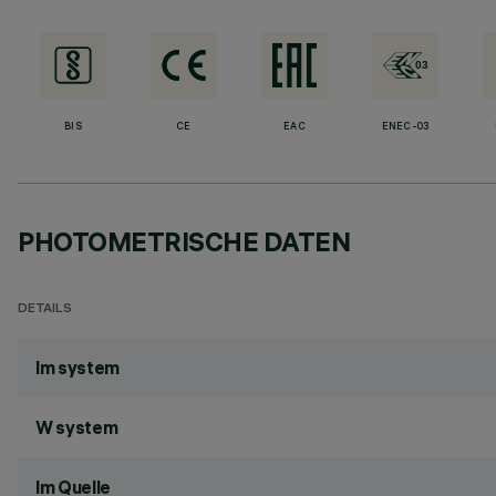
BIS
CE
EAC
ENEC-03
PHOTOMETRISCHE DATEN
DETAILS
lm system
W system
lm Quelle