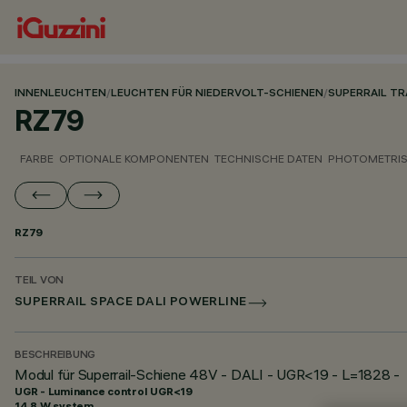
INNENLEUCHTEN
/
LEUCHTEN FÜR NIEDERVOLT-SCHIENEN
/
SUPERRAIL T
RZ79
FARBE
OPTIONALE KOMPONENTEN
TECHNISCHE DATEN
PHOTOMETRIS
RZ79
TEIL VON
SUPERRAIL SPACE DALI POWERLINE
BESCHREIBUNG
Modul für Superrail-Schiene 48V - DALI - UGR<19 - L=1828 -
UGR - Luminance control UGR<19
14.8 W system