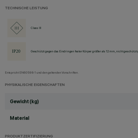
TECHNISCHE LEISTUNG
Class III
Geschützt gegen das Eindringen fester Körper größer als 12 mm, nicht geschützt
Entspricht EN60598-1 und den geltenden Vorschriften.
PHYSIKALISCHE EIGENSCHAFTEN
Gewicht (kg)
Material
PRODUKTZERTIFIZIERUNG