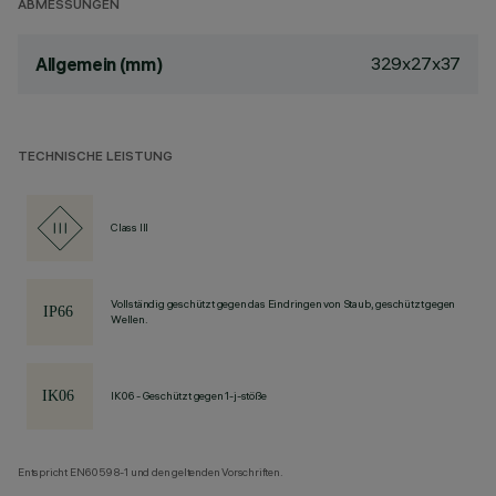
ABMESSUNGEN
329x27x37
Allgemein (mm)
TECHNISCHE LEISTUNG
Class III
Vollständig geschützt gegen das Eindringen von Staub, geschützt gegen
Wellen.
IK06 - Geschützt gegen 1-j-stöße
Entspricht EN60598-1 und den geltenden Vorschriften.