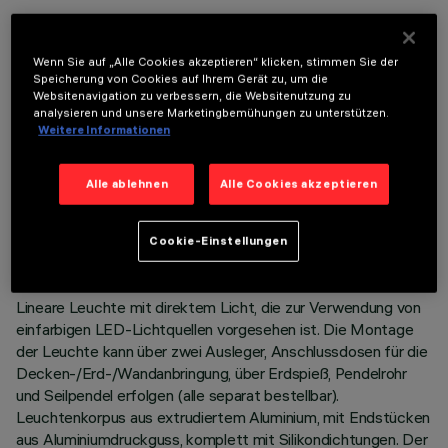
OPTIONALE KOMPONENTEN
Wenn Sie auf „Alle Cookies akzeptieren“ klicken, stimmen Sie der
Speicherung von Cookies auf Ihrem Gerät zu, um die
Websitenavigation zu verbessern, die Websitenutzung zu
analysieren und unsere Marketingbemühungen zu unterstützen.
Weitere Informationen
TECHNISCHE DATEN
Alle ablehnen
Alle Cookies akzeptieren
LETZTES UPDATE: 06.08.2026
Cookie-Einstellungen
BESCHREIBUNG
Lineare Leuchte mit direktem Licht, die zur Verwendung von
einfarbigen LED-Lichtquellen vorgesehen ist. Die Montage
der Leuchte kann über zwei Ausleger, Anschlussdosen für die
Decken-/Erd-/Wandanbringung, über Erdspieß, Pendelrohr
und Seilpendel erfolgen (alle separat bestellbar).
Leuchtenkorpus aus extrudiertem Aluminium, mit Endstücken
aus Aluminiumdruckguss, komplett mit Silikondichtungen. Der