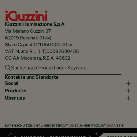
iGuzzini illuminazione S.p.A
Via Mariano Guzzini 37
62019 Recanati (Italy)
Share Capital €21.050.000,00 i.v.
VAT N. and R.I. : (IT)00082630435
CCIAA Macerata, R.E.A. 40632
Kontakte und Standorte
Social
Produkte
Über uns
DATENSCHUTZRICHTLINIE
CERTIFICATIONS
5 JAHRE PRODUKTGARANTIE
HINWEISGEBERSYSTEM
COOKIE POLICY
ACCESSIBILITY STATEMENT