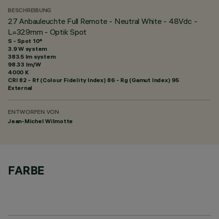
BESCHREIBUNG
27 Anbauleuchte Full Remote - Neutral White - 48Vdc -
L=329mm - Optik Spot
S - Spot 10°
3.9 W system
383.5 lm system
98.33 lm/W
4000 K
CRI
82
- Rf (Colour Fidelity Index) 86 - Rg (Gamut Index) 95
External
ENTWORFEN VON
Jean-Michel Wilmotte
FARBE