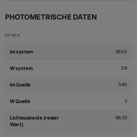
PHOTOMETRISCHE DATEN
DETAILS
383.5
lm system
3.9
W system
590
lm Quelle
3
W Quelle
98.33
Lichtausbeute (realer
Wert)