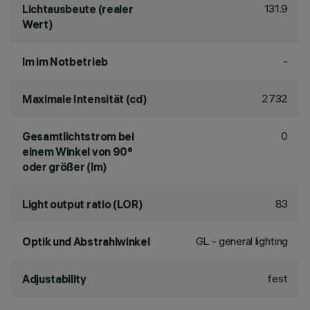
131.9
Lichtausbeute (realer
Wert)
-
lm im Notbetrieb
2732
Maximale Intensität (cd)
0
Gesamtlichtstrom bei
einem Winkel von 90°
oder größer (lm)
83
Light output ratio (LOR)
GL - general lighting
Optik und Abstrahlwinkel
fest
Adjustability