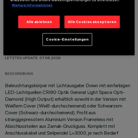
analysieren und unsere Marketingbemühungen zu unterstützen.
OPTIONALE KOMPONENTEN
Weitere Informationen
Alle ablehnen
Alle Cookies akzeptieren
Cookie-Einstellungen
TECHNISCHE DATEN
LETZTES UPDATE: 07.08.2026
BESCHREIBUNG
Beleuchtungskörper mit Lichtausgabe Down mit einfarbigen
LED-Lichtquellen CRI90 Optik General Light Space Opti-
Diamond (High Output) erhältlich sowohl in der Version mit
Weißem Cover (Weiß-durchscheinend) oder Schwarzem
Cover (Schwarz-durchscheinend). Profil aus
stranggepresstem Aluminium Version Frameless mit
Abschlussteilen aus Zamak-Druckguss. Komplett mit
Anschlusskabel und Seilpendel L=3000, je nach Bedarf