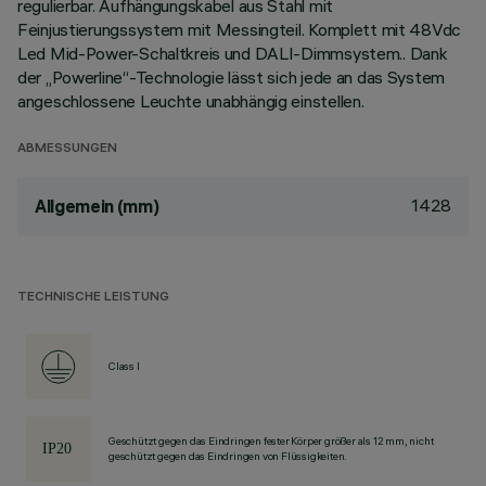
regulierbar. Aufhängungskabel aus Stahl mit
Feinjustierungssystem mit Messingteil. Komplett mit 48Vdc
Led Mid-Power-Schaltkreis und DALI-Dimmsystem.. Dank
der „Powerline“-Technologie lässt sich jede an das System
angeschlossene Leuchte unabhängig einstellen.
ABMESSUNGEN
1428
Allgemein (mm)
TECHNISCHE LEISTUNG
Class I
Geschützt gegen das Eindringen fester Körper größer als 12 mm, nicht
geschützt gegen das Eindringen von Flüssigkeiten.