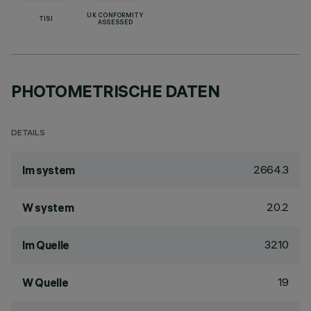
UK CONFORMITY
TISI
ASSESSED
PHOTOMETRISCHE DATEN
DETAILS
2664.3
lm system
20.2
W system
3210
lm Quelle
19
W Quelle