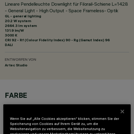
Lineare Pendelleuchte Downlight für Filorail-Schiene L=1428
- General Light - High Output - Space Frameless- Optik
GL - general lighting
20.2 W system
2664.3 lm system
131.9 lm/W
3000 K
CRI
92
- Rf (Colour Fidelity Index) 90 - Rg (Gamut Index) 96
DALI
ENTWORFEN VON
Artec Studio
FARBE
Wenn Sie auf „Alle Cookies akzeptieren“ klicken, stimmen Sie der
Speicherung von Cookies auf Ihrem Gerät zu, um die
Websitenavigation zu verbessern, die Websitenutzung zu