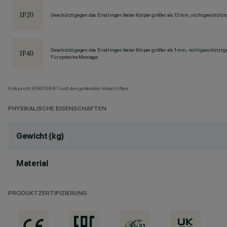
Geschützt gegen das Eindringen fester Körper größer als 12 mm, nicht geschützt
Geschützt gegen das Eindringen fester Körper größer als 1 mm, nicht geschützt 
Für optische Montage
Entspricht EN60598-1 und den geltenden Vorschriften.
PHYSIKALISCHE EIGENSCHAFTEN
Gewicht (kg)
Material
PRODUKTZERTIFIZIERUNG