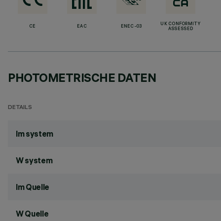
UK CONFORMITY
CE
EAC
ENEC-03
ASSESSED
PHOTOMETRISCHE DATEN
DETAILS
lm system
W system
lm Quelle
W Quelle