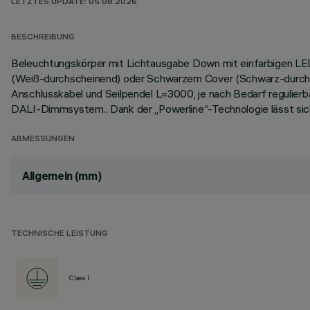
LETZTES UPDATE: 05.08.2026
BESCHREIBUNG
Beleuchtungskörper mit Lichtausgabe Down mit einfarbigen LED
(Weiß-durchscheinend) oder Schwarzem Cover (Schwarz-durchsc
Anschlusskabel und Seilpendel L=3000, je nach Bedarf regulier
DALI-Dimmsystem.. Dank der „Powerline“-Technologie lässt sic
ABMESSUNGEN
Allgemein (mm)
TECHNISCHE LEISTUNG
Class I