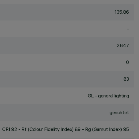
135.86
-
2647
0
83
GL - general lighting
gerichtet
CRI
92
- Rf (Colour Fidelity Index) 89 - Rg (Gamut Index) 95