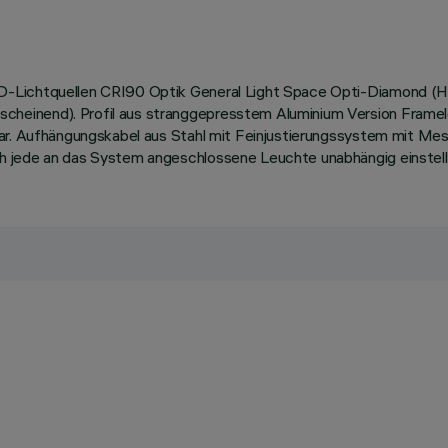
-Lichtquellen CRI90 Optik General Light Space Opti-Diamond (Hig
heinend). Profil aus stranggepresstem Aluminium Version Framel
bar. Aufhängungskabel aus Stahl mit Feinjustierungssystem mit Me
h jede an das System angeschlossene Leuchte unabhängig einstell