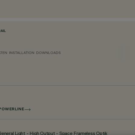
AIL
ATEN
INSTALLATION
DOWNLOADS
 POWERLINE
 General Light - High Output - Space Frameless Optik