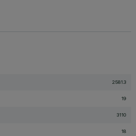
2581.3
19
3110
18