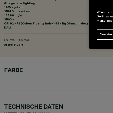
GL - general lighting
19 W system
2581.3 lm system
Wenn Sie au
135.86 lm/W
Gerät zu, u
3500 K
Marketingb
CRI
92
- Rf (Colour Fidelity Index) 89 - Rg (Gamut Index) 95
DALI
Cookie-
ENTWORFEN VON
Artec Studio
FARBE
TECHNISCHE DATEN