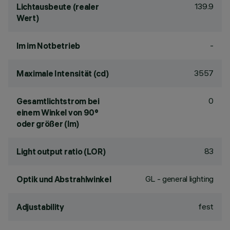
139.9
Lichtausbeute (realer
Wert)
-
lm im Notbetrieb
3557
Maximale Intensität (cd)
0
Gesamtlichtstrom bei
einem Winkel von 90°
oder größer (lm)
83
Light output ratio (LOR)
GL - general lighting
Optik und Abstrahlwinkel
fest
Adjustability