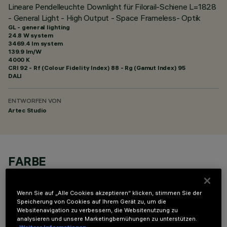
Lineare Pendelleuchte Downlight für Filorail-Schiene L=1828
- General Light - High Output - Space Frameless- Optik
GL - general lighting
24.8 W system
3469.4 lm system
139.9 lm/W
4000 K
CRI
92
- Rf (Colour Fidelity Index) 88 - Rg (Gamut Index) 95
DALI
ENTWORFEN VON
Artec Studio
FARBE
Wenn Sie auf „Alle Cookies akzeptieren“ klicken, stimmen Sie der
Speicherung von Cookies auf Ihrem Gerät zu, um die
Websitenavigation zu verbessern, die Websitenutzung zu
analysieren und unsere Marketingbemühungen zu unterstützen.