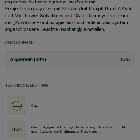
regulierbar. Aufhängungskabel aus Stahl mit
Feinjustierungssystem mit Messingteil. Komplett mit 48Vdc
Led Mid-Power-Schaltkreis und DALI-Dimmsystem.. Dank
der „Powerline“-Technologie lässt sich jede an das System
angeschlossene Leuchte unabhängig einstellen.
ABMESSUNGEN
1828
Allgemein (mm)
TECHNISCHE LEISTUNG
Class I
Geschützt gegen das Eindringen fester Körper größer als 12 mm, nicht
geschützt gegen das Eindringen von Flüssigkeiten.