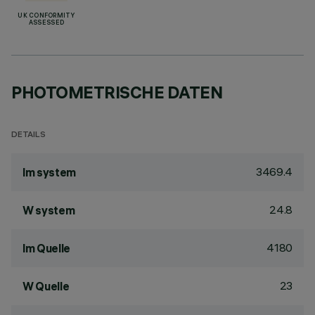
UK CONFORMITY
ASSESSED
PHOTOMETRISCHE DATEN
DETAILS
3469.4
lm system
24.8
W system
4180
lm Quelle
23
W Quelle