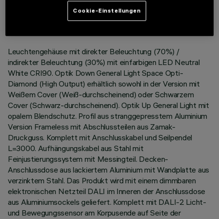
LETZTES UPDATE: 06.08.2026
Cookie-Einstellungen
BESCHREIBUNG
Leuchtengehäuse mit direkter Beleuchtung (70%) /
indirekter Beleuchtung (30%) mit einfarbigen LED Neutral
White CRI90. Optik Down General Light Space Opti-
Diamond (High Output) erhältlich sowohl in der Version mit
Weißem Cover (Weiß-durchscheinend) oder Schwarzem
Cover (Schwarz-durchscheinend). Optik Up General Light mit
opalem Blendschutz. Profil aus stranggepresstem Aluminium
Version Frameless mit Abschlussteilen aus Zamak-
Druckguss. Komplett mit Anschlusskabel und Seilpendel
L=3000. Aufhängungskabel aus Stahl mit
Feinjustierungssystem mit Messingteil. Decken-
Anschlussdose aus lackiertem Aluminium mit Wandplatte aus
verzinktem Stahl. Das Produkt wird mit einem dimmbaren
elektronischen Netzteil DALI im Inneren der Anschlussdose
aus Aluminiumsockels geliefert. Komplett mit DALI-2 Licht-
und Bewegungssensor am Korpusende auf Seite der