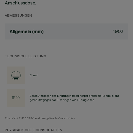
Anschlussdose.
ABMESSUNGEN
1902
Allgemein (mm)
TECHNISCHE LEISTUNG
Class I
Geschützt gegen das Eindringen fester Körper größer als 12 mm, nicht
geschützt gegen das Eindringen von Flüssigkeiten.
Entspricht EN60598-1 und den geltenden Vorschriften.
PHYSIKALISCHE EIGENSCHAFTEN