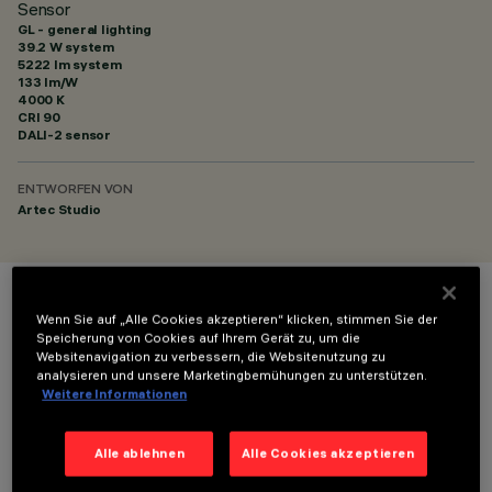
Sensor
GL - general lighting
39.2 W system
5222 lm system
133 lm/W
4000 K
CRI
90
DALI-2 sensor
ENTWORFEN VON
Artec Studio
FARBE
Wenn Sie auf „Alle Cookies akzeptieren“ klicken, stimmen Sie der
Speicherung von Cookies auf Ihrem Gerät zu, um die
Websitenavigation zu verbessern, die Websitenutzung zu
analysieren und unsere Marketingbemühungen zu unterstützen.
Weitere Informationen
Alle ablehnen
Alle Cookies akzeptieren
TECHNISCHE DATEN