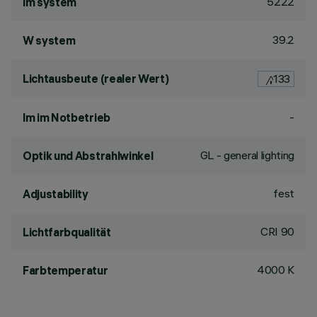
5222
lm system
39.2
W system
Lichtausbeute (realer Wert)
133
-
lm im Notbetrieb
GL - general lighting
Optik und Abstrahlwinkel
fest
Adjustability
CRI
90
Lichtfarbqualität
4000 K
Farbtemperatur