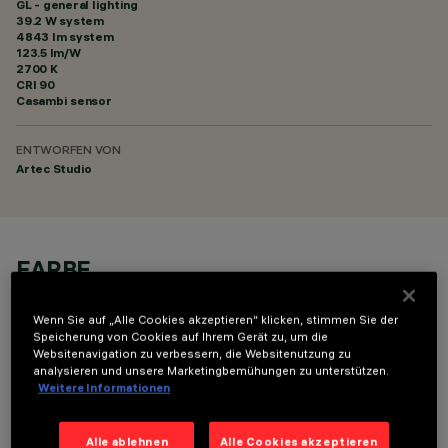
GL - general lighting
39.2 W system
4843 lm system
123.5 lm/W
2700 K
CRI
90
Casambi sensor
ENTWORFEN VON
Artec Studio
FARBE
Wenn Sie auf „Alle Cookies akzeptieren“ klicken, stimmen Sie der
Speicherung von Cookies auf Ihrem Gerät zu, um die
Websitenavigation zu verbessern, die Websitenutzung zu
analysieren und unsere Marketingbemühungen zu unterstützen.
Weitere Informationen
TECHNISCHE DATEN
Alle ablehnen
Alle Cookies akzeptieren
LETZTES UPDATE: 06.08.2026