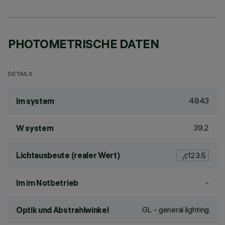
PHOTOMETRISCHE DATEN
DETAILS
4843
lm system
39.2
W system
Lichtausbeute (realer Wert)
123.5
-
lm im Notbetrieb
GL - general lighting
Optik und Abstrahlwinkel