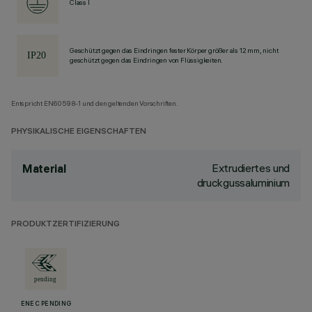
Class I
Geschützt gegen das Eindringen fester Körper größer als 12 mm, nicht
geschützt gegen das Eindringen von Flüssigkeiten.
Entspricht EN60598-1 und den geltenden Vorschriften.
PHYSIKALISCHE EIGENSCHAFTEN
Extrudiertes und
Material
druckgussaluminium
PRODUKTZERTIFIZIERUNG
ENEC PENDING