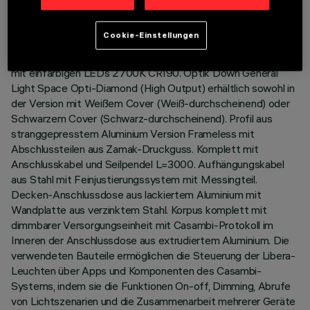
BESCHREIBUNG
Cookie-Einstellungen
Lichtkörper mit Downlight-(70%) / Uplight-Ausgabe (30%)
mit einfarbigen LEDs 2700K CRI90. Optik Down General
Light Space Opti-Diamond (High Output) erhältlich sowohl in
der Version mit Weißem Cover (Weiß-durchscheinend) oder
Schwarzem Cover (Schwarz-durchscheinend). Profil aus
stranggepresstem Aluminium Version Frameless mit
Abschlussteilen aus Zamak-Druckguss. Komplett mit
Anschlusskabel und Seilpendel L=3000. Aufhängungskabel
aus Stahl mit Feinjustierungssystem mit Messingteil.
Decken-Anschlussdose aus lackiertem Aluminium mit
Wandplatte aus verzinktem Stahl. Korpus komplett mit
dimmbarer Versorgungseinheit mit Casambi-Protokoll im
Inneren der Anschlussdose aus extrudiertem Aluminium. Die
verwendeten Bauteile ermöglichen die Steuerung der Libera-
Leuchten über Apps und Komponenten des Casambi-
Systems, indem sie die Funktionen On-off, Dimming, Abrufe
von Lichtszenarien und die Zusammenarbeit mehrerer Geräte