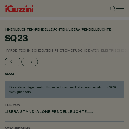
INNENLEUCHTEN
/
PENDELLEUCHTEN
/
LIBERA
/
PENDELLEUCHTE
SQ23
FARBE
TECHNISCHE DATEN
PHOTOMETRISCHE DATEN
ELEKTRISCHE D
SQ23
Die vollständigen endgültigen technischen Daten werden ab Juni 2026
verfügbar sein.
TEIL VON
LIBERA STAND-ALONE PENDELLEUCHTE
BESCHREIBUNG