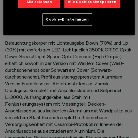
Alle ablehnen
Alle Cookies akzeptieren
TECHNISCHE DATEN
LETZTES UPDATE: 10.06.2026
Cookie-Einstellungen
BESCHREIBUNG
Beleuchtungskörper mit Lichtausgabe Down (70%) und Up
(30%) mit einfarbigen LED-Lichtquellen 3500K CRI90 Optik
Down General Light Space Opti-Diamond (High Output)
erhältlich sowohl in der Version mit Weißem Cover (Weiß-
durchscheinend) oder Schwarzem Cover (Schwarz-
durchscheinend). Profil aus stranggepresstem Aluminium
Version Frameless mit Abschlussteilen aus Zamak-
Druckguss. Komplett mit Anschlusskabel und Seilpendel
L=3000. Aufhängungskabel aus Stahl mit
Feinjustierungssystem mit Messingteil. Decken-
Anschlussdose aus lackiertem Aluminium mit Wandplatte aus
verzinktem Stahl. Korpus komplett mit dimmbarer
Versorgungseinheit mit Casambi-Protokoll im Inneren der
Anschlussdose aus extrudiertem Aluminium. Die
verwendeten Bauteile ermöglichen die Steuerung der Libera-