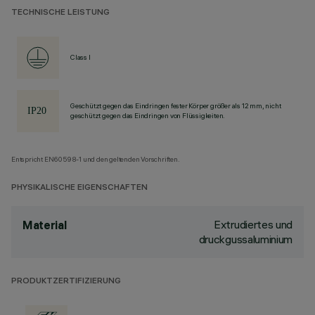
TECHNISCHE LEISTUNG
Class I
Geschützt gegen das Eindringen fester Körper größer als 12 mm, nicht
geschützt gegen das Eindringen von Flüssigkeiten.
Entspricht EN60598-1 und den geltenden Vorschriften.
PHYSIKALISCHE EIGENSCHAFTEN
Extrudiertes und
Material
druckgussaluminium
PRODUKTZERTIFIZIERUNG