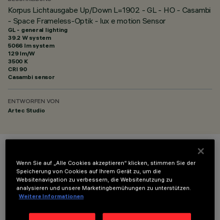
Korpus Lichtausgabe Up/Down L=1902 - GL - HO - Casambi
- Space Frameless-Optik - lux e motion Sensor
GL - general lighting
39.2 W system
5066 lm system
129 lm/W
3500 K
CRI
90
Casambi sensor
ENTWORFEN VON
Artec Studio
FARBE
Wenn Sie auf „Alle Cookies akzeptieren“ klicken, stimmen Sie der
Speicherung von Cookies auf Ihrem Gerät zu, um die
Websitenavigation zu verbessern, die Websitenutzung zu
analysieren und unsere Marketingbemühungen zu unterstützen.
Weitere Informationen