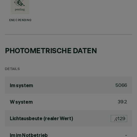
ENEC PENDING
PHOTOMETRISCHE DATEN
DETAILS
5066
lm system
39.2
W system
Lichtausbeute (realer Wert)
129
-
lm im Notbetrieb