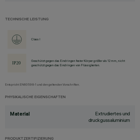
TECHNISCHE LEISTUNG
Class I
Geschützt gegen das Eindringen fester Körper größer als 12 mm, nicht
geschützt gegen das Eindringen von Flüssigkeiten.
Entspricht EN60598-1 und den geltenden Vorschriften.
PHYSIKALISCHE EIGENSCHAFTEN
Extrudiertes und
Material
druckgussaluminium
PRODUKTZERTIFIZIERUNG