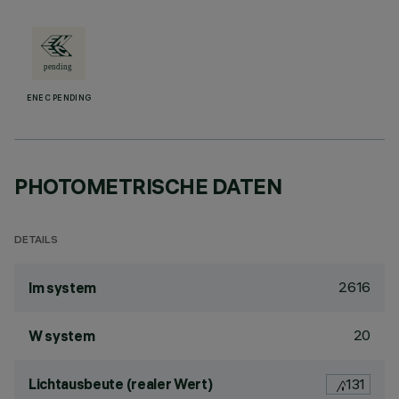
ENEC PENDING
PHOTOMETRISCHE DATEN
DETAILS
2616
lm system
20
W system
Lichtausbeute (realer Wert)
131