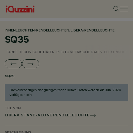
INNENLEUCHTEN
/
PENDELLEUCHTEN
/
LIBERA
/
PENDELLEUCHTE
SQ35
FARBE
TECHNISCHE DATEN
PHOTOMETRISCHE DATEN
ELEKTRISCHE D
SQ35
Die vollständigen endgültigen technischen Daten werden ab Juni 2026
verfügbar sein.
TEIL VON
LIBERA STAND-ALONE PENDELLEUCHTE
BESCHREIBUNG