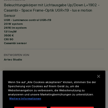
Beleuchtungskörper mit Lichtausgabe Up/Down L=1902 -
Casambi - Space Frame-Optik UGR<19 - lux e motion
Sensor
UGR - Luminance control UGR<19
20 W system
2616 lm system
131 lm/W
3500 K
CRI
90
Casambi sensor
ENTWORFEN VON
Artec Studio
FARBE
Wenn Sie auf „Alle Cookies akzeptieren“ klicken, stimmen Sie der
Speicherung von Cookies auf Ihrem Gerät zu, um die
Websitenavigation zu verbessern, die Websitenutzung zu
analysieren und unsere Marketingbemühungen zu unterstützen.
Weitere Informationen