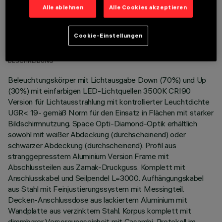
Alle ablehnen
Alle Cookies akzeptieren
TECHNISCHE DATEN
Cookie-Einstellungen
LETZTES UPDATE: 10.06.2026
BESCHREIBUNG
Beleuchtungskörper mit Lichtausgabe Down (70%) und Up
(30%) mit einfarbigen LED-Lichtquellen 3500K CRI90
Version für Lichtausstrahlung mit kontrollierter Leuchtdichte
UGR< 19- gemäß Norm für den Einsatz in Flächen mit starker
Bildschirmnutzung. Space Opti-Diamond-Optik erhältlich
sowohl mit weißer Abdeckung (durchscheinend) oder
schwarzer Abdeckung (durchscheinend). Profil aus
stranggepresstem Aluminium Version Frame mit
Abschlussteilen aus Zamak-Druckguss. Komplett mit
Anschlusskabel und Seilpendel L=3000. Aufhängungskabel
aus Stahl mit Feinjustierungssystem mit Messingteil.
Decken-Anschlussdose aus lackiertem Aluminium mit
Wandplatte aus verzinktem Stahl. Korpus komplett mit
dimmbarer Versorgungseinheit mit Casambi-Protokoll im