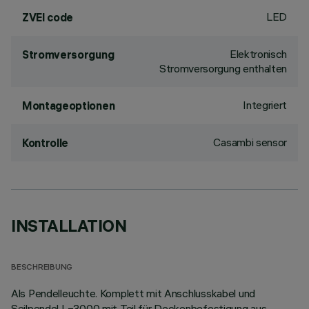
LED
ZVEI code
Elektronisch
Stromversorgung
Stromversorgung enthalten
Integriert
Montageoptionen
Casambi sensor
Kontrolle
INSTALLATION
BESCHREIBUNG
Als Pendelleuchte. Komplett mit Anschlusskabel und
Seilpendel L=3000 mit Teil für Deckenbefestigung aus