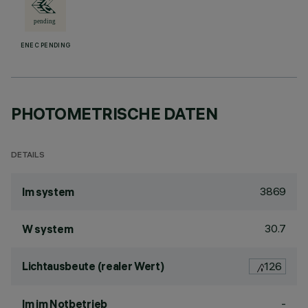
ENEC PENDING
PHOTOMETRISCHE DATEN
DETAILS
3869
lm system
30.7
W system
Lichtausbeute (realer Wert)
126
-
lm im Notbetrieb