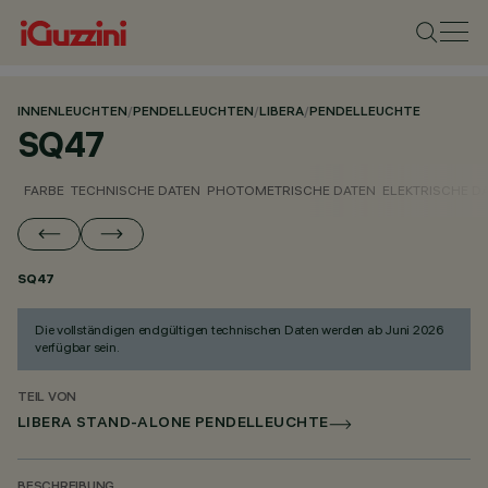
INNENLEUCHTEN
/
PENDELLEUCHTEN
/
LIBERA
/
PENDELLEUCHTE
SQ47
FARBE
TECHNISCHE DATEN
PHOTOMETRISCHE DATEN
ELEKTRISCHE D
SQ47
Die vollständigen endgültigen technischen Daten werden ab Juni 2026
verfügbar sein.
TEIL VON
LIBERA STAND-ALONE PENDELLEUCHTE
BESCHREIBUNG