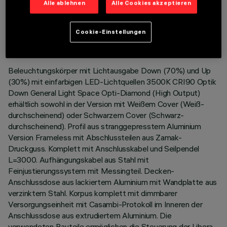
Alle ablehnen
Alle Cookies akzeptieren
TECHNISCHE DATEN
LETZTES UPDATE: 10.06.2026
Cookie-Einstellungen
BESCHREIBUNG
Beleuchtungskörper mit Lichtausgabe Down (70%) und Up
(30%) mit einfarbigen LED-Lichtquellen 3500K CRI90 Optik
Down General Light Space Opti-Diamond (High Output)
erhältlich sowohl in der Version mit Weißem Cover (Weiß-
durchscheinend) oder Schwarzem Cover (Schwarz-
durchscheinend). Profil aus stranggepresstem Aluminium
Version Frameless mit Abschlussteilen aus Zamak-
Druckguss. Komplett mit Anschlusskabel und Seilpendel
L=3000. Aufhängungskabel aus Stahl mit
Feinjustierungssystem mit Messingteil. Decken-
Anschlussdose aus lackiertem Aluminium mit Wandplatte aus
verzinktem Stahl. Korpus komplett mit dimmbarer
Versorgungseinheit mit Casambi-Protokoll im Inneren der
Anschlussdose aus extrudiertem Aluminium. Die
verwendeten Bauteile ermöglichen die Steuerung der Libera-