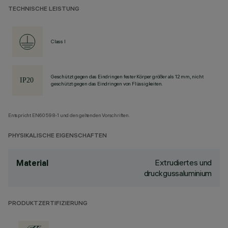
TECHNISCHE LEISTUNG
Class I
Geschützt gegen das Eindringen fester Körper größer als 12 mm, nicht
geschützt gegen das Eindringen von Flüssigkeiten.
Entspricht EN60598-1 und den geltenden Vorschriften.
PHYSIKALISCHE EIGENSCHAFTEN
Extrudiertes und
Material
druckgussaluminium
PRODUKTZERTIFIZIERUNG