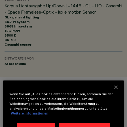
Korpus Lichtausgabe Up/Down L=1446 - GL - HO - Casambi
- Space Frameless-Optik – lux e motion Sensor
GL - general lighting
30.7 W system
3869 lm system
126 lm/W
3500 K
CRI
90
Casambi sensor
ENTWORFEN VON
Artec Studio
FARBE
Wenn Sie auf „Alle Cookies akzeptieren“ klicken, stimmen Sie der
Speicherung von Cookies auf Ihrem Gerät zu, um die
Websitenavigation zu verbessern, die Websitenutzung zu
analysieren und unsere Marketingbemühungen zu unterstützen.
Weitere Informationen