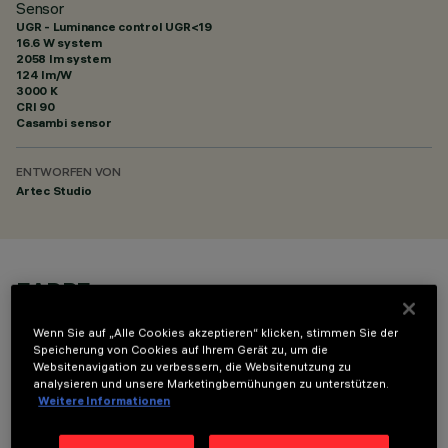
Sensor
UGR - Luminance control UGR<19
16.6 W system
2058 lm system
124 lm/W
3000 K
CRI
90
Casambi sensor
ENTWORFEN VON
Artec Studio
FARBE
Wenn Sie auf „Alle Cookies akzeptieren“ klicken, stimmen Sie der
Speicherung von Cookies auf Ihrem Gerät zu, um die
Websitenavigation zu verbessern, die Websitenutzung zu
analysieren und unsere Marketingbemühungen zu unterstützen.
Weitere Informationen
TECHNISCHE DATEN