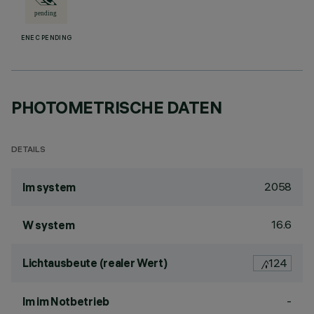
ENEC PENDING
PHOTOMETRISCHE DATEN
DETAILS
2058
lm system
16.6
W system
Lichtausbeute (realer Wert)
124
-
lm im Notbetrieb