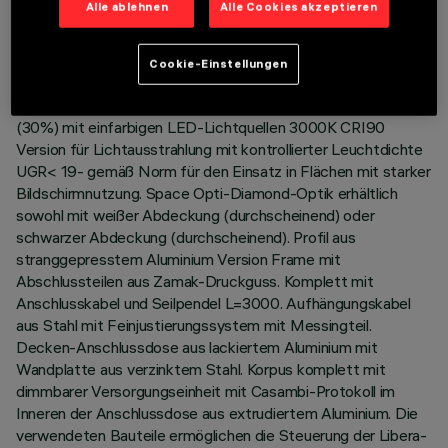
Alle ablehnen
Alle Cookies akzeptieren
LETZTES UPDATE: 06.08.2026
Cookie-Einstellungen
BESCHREIBUNG
Beleuchtungskörper mit Lichtausgabe Down (70%) und Up
(30%) mit einfarbigen LED-Lichtquellen 3000K CRI90
Version für Lichtausstrahlung mit kontrollierter Leuchtdichte
UGR< 19- gemäß Norm für den Einsatz in Flächen mit starker
Bildschirmnutzung. Space Opti-Diamond-Optik erhältlich
sowohl mit weißer Abdeckung (durchscheinend) oder
schwarzer Abdeckung (durchscheinend). Profil aus
stranggepresstem Aluminium Version Frame mit
Abschlussteilen aus Zamak-Druckguss. Komplett mit
Anschlusskabel und Seilpendel L=3000. Aufhängungskabel
aus Stahl mit Feinjustierungssystem mit Messingteil.
Decken-Anschlussdose aus lackiertem Aluminium mit
Wandplatte aus verzinktem Stahl. Korpus komplett mit
dimmbarer Versorgungseinheit mit Casambi-Protokoll im
Inneren der Anschlussdose aus extrudiertem Aluminium. Die
verwendeten Bauteile ermöglichen die Steuerung der Libera-