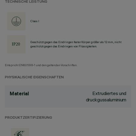
TECHNISCHE LEISTUNG
Class I
Geschützt gegen das Eindringen fester Körper größer als 12 mm, nicht
geschützt gegen das Eindringen von Flüssigkeiten.
Entspricht EN60598-1 und den geltenden Vorschriften.
PHYSIKALISCHE EIGENSCHAFTEN
Extrudiertes und
Material
druckgussaluminium
PRODUKTZERTIFIZIERUNG