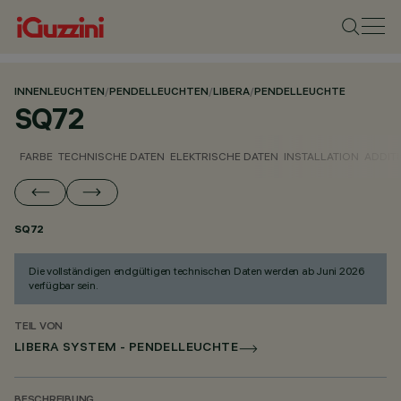
INNENLEUCHTEN
/
PENDELLEUCHTEN
/
LIBERA
/
PENDELLEUCHTE
SQ72
FARBE
TECHNISCHE DATEN
ELEKTRISCHE DATEN
INSTALLATION
ADDIT
SQ72
Die vollständigen endgültigen technischen Daten werden ab Juni 2026
verfügbar sein.
TEIL VON
LIBERA SYSTEM - PENDELLEUCHTE
BESCHREIBUNG