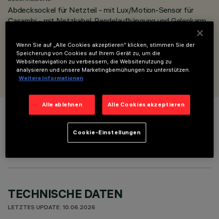
Abdecksockel für Netzteil - mit Lux/Motion-Sensor für
Casambi - mit Netzkabel, Pendelaufhängung und Gelenkarm
- für 150 W
Casambi sensor
Wenn Sie auf „Alle Cookies akzeptieren“ klicken, stimmen Sie der
Speicherung von Cookies auf Ihrem Gerät zu, um die
Websitenavigation zu verbessern, die Websitenutzung zu
ENTWORFEN VON
analysieren und unsere Marketingbemühungen zu unterstützen.
Artec Studio
Weitere Informationen
Alle ablehnen
Alle Cookies akzeptieren
FARBE
Cookie-Einstellungen
TECHNISCHE DATEN
LETZTES UPDATE: 10.06.2026