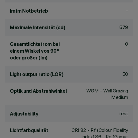
-
lm im Notbetrieb
579
Maximale Intensität (cd)
0
Gesamtlichtstrom bei
einem Winkel von 90°
oder größer (lm)
50
Light output ratio (LOR)
WGM - Wall Grazing
Optik und Abstrahlwinkel
Medium
fest
Adjustability
CRI
82
- Rf (Colour Fidelity
Lichtfarbqualität
Index) 86 - Rg (Gamut