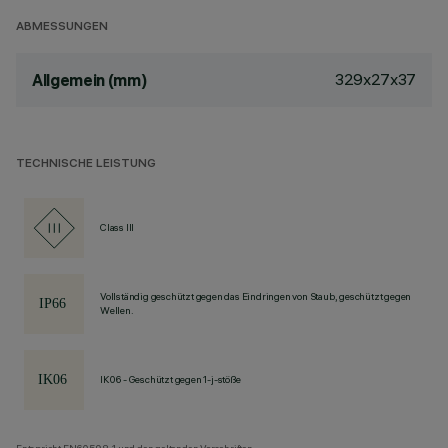
ABMESSUNGEN
329x27x37
Allgemein (mm)
TECHNISCHE LEISTUNG
Class III
Vollständig geschützt gegen das Eindringen von Staub, geschützt gegen
Wellen.
IK06 - Geschützt gegen 1-j-stöße