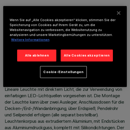
OPTIONALE KOMPONENTEN
Wenn Sie auf „Alle Cookies akzeptieren“ klicken, stimmen Sie der
Speicherung von Cookies auf Ihrem Gerät zu, um die
Websitenavigation zu verbessern, die Websitenutzung zu
analysieren und unsere Marketingbemühungen zu unterstützen.
Weitere Informationen
TECHNISCHE DATEN
Alle ablehnen
Alle Cookies akzeptieren
LETZTES UPDATE: 06.08.2026
Cookie-Einstellungen
BESCHREIBUNG
Lineare Leuchte mit direktem Licht, die zur Verwendung von
einfarbigen LED-Lichtquellen vorgesehen ist. Die Montage
der Leuchte kann über zwei Ausleger, Anschlussdosen für die
Decken-/Erd-/Wandanbringung, über Erdspieß, Pendelrohr
und Seilpendel erfolgen (alle separat bestellbar).
Leuchtenkorpus aus extrudiertem Aluminium, mit Endstücken
aus Aluminiumdruckguss, komplett mit Silikondichtungen. Der