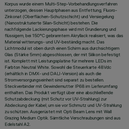
Korpus wurde einem Multi-Step-Vorbehandlungsverfahren
unterzogen, dessen Hauptphasen aus Entfettung, Fluoro-
Zinkonat (Oberflächen-Schutzschicht) und Versiegelung
(Nanostrukturierte Silan-Schicht) bestehen. Die
nachfolgende Lackierungsphase wird mit Grundierung und
flüssigem, bei 150°C gebranntem Akryllack realisiert, was das
Material witterungs- und UV-beständig macht. Das
Lichtmodul ist oben durch einen Schirm aus durchsichtigem
Glas (Stärke 5mm) abgeschlossen, der mit Silikon befestigt
ist. Komplett mit Leistungsplatine für mehrere LEDs im
Farbton Neutral White. Sowohl die Steuerkarte 48Vdc
(erhältlich in DMX- und DALI-Version) als auch die
Stromversorgungseinheit sind separat zu bestellen.
Steckverbinder mit Gewindemutter IP68 im Lieferumfang
enthalten. Das Produkt verfügt über eine abschließende
Schutzabdeckung (mit Schutz vor UV-Strahlung) zur
Abdeckung der Kabel, um sie vor Schmutz und UV-Strahlung
zu schützen. Ausgerüstet mit Opti Beam Lens mit Wall
Grazing Medium Optik. Sämtliche Verschraubungen sind aus
Edelstahl A2.