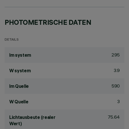
PHOTOMETRISCHE DATEN
DETAILS
295
lm system
3.9
W system
590
lm Quelle
3
W Quelle
75.64
Lichtausbeute (realer
Wert)