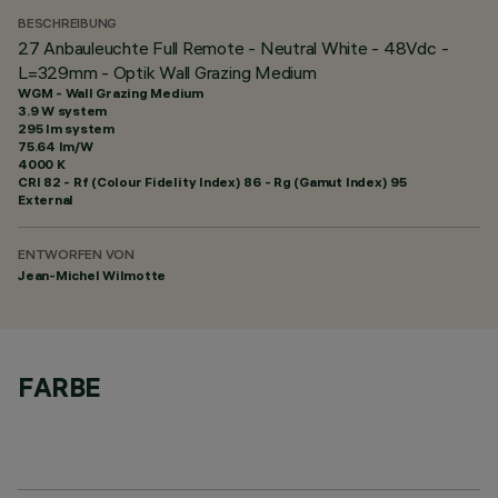
BESCHREIBUNG
27 Anbauleuchte Full Remote - Neutral White - 48Vdc -
L=329mm - Optik Wall Grazing Medium
WGM - Wall Grazing Medium
3.9 W system
295 lm system
75.64 lm/W
4000 K
CRI
82
- Rf (Colour Fidelity Index) 86 - Rg (Gamut Index) 95
External
ENTWORFEN VON
Jean-Michel Wilmotte
FARBE