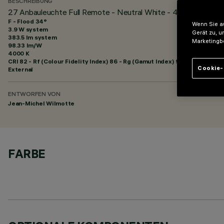
BESCHREIBUNG
27 Anbauleuchte Full Remote - Neutral White - 48Vdc - L=3
F - Flood 34°
Wenn Sie au
3.9 W system
Gerät zu, u
383.5 lm system
Marketingb
98.33 lm/W
4000 K
CRI
82
- Rf (Colour Fidelity Index) 86 - Rg (Gamut Index) 95
Cookie-
External
ENTWORFEN VON
Jean-Michel Wilmotte
FARBE