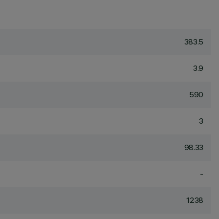
383.5
3.9
590
3
98.33
-
1238