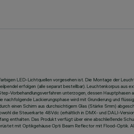
nfarbigen LED-Lichtquellen vorgesehen ist. Die Montage der Leucht
ilpendel erfolgen (alle separat bestellbar). Leuchtenkorpus aus e
-Step-Vorbehandlungsverfahren unterzogen, dessen Hauptphasen a
ie nachfolgende Lackierungsphase wird mit Grundierung und flüssig
rch einen Schirm aus durchsichtigem Glas (Stärke 5mm) abgeschlos
owohl die Steuerkarte 48Vdc (erhältlich in DMX- und DALI-Version)
fang enthalten. Das Produkt verfügt über eine abschließende Sch
erüstet mit Optikgehäuse Opti Beam Reflector mit Flood-Optik. 