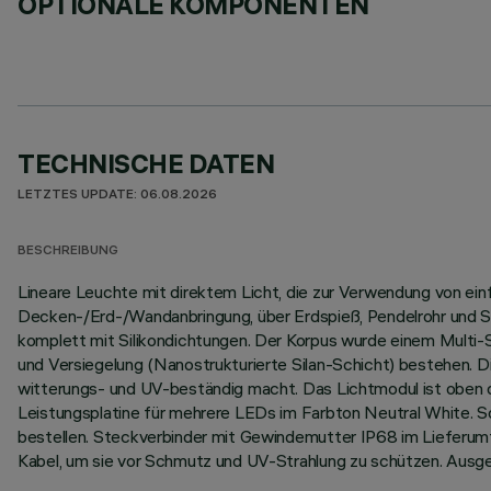
OPTIONALE KOMPONENTEN
TECHNISCHE DATEN
LETZTES UPDATE: 06.08.2026
BESCHREIBUNG
Lineare Leuchte mit direktem Licht, die zur Verwendung von ei
Decken-/Erd-/Wandanbringung, über Erdspieß, Pendelrohr und Se
komplett mit Silikondichtungen. Der Korpus wurde einem Multi
und Versiegelung (Nanostrukturierte Silan-Schicht) bestehen. D
witterungs- und UV-beständig macht. Das Lichtmodul ist oben du
Leistungsplatine für mehrere LEDs im Farbton Neutral White. S
bestellen. Steckverbinder mit Gewindemutter IP68 im Lieferum
Kabel, um sie vor Schmutz und UV-Strahlung zu schützen. Ausg