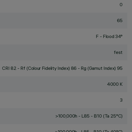
0
65
F - Flood 34°
fest
CRI
82
- Rf (Colour Fidelity Index) 86 - Rg (Gamut Index) 95
4000 K
3
>100,000h - L85 - B10 (Ta 25°C)
>100,000h - L85 - B10 (Ta 40°C)