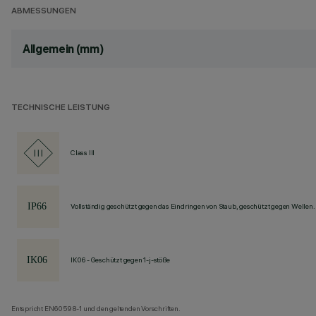
ABMESSUNGEN
Allgemein (mm)
TECHNISCHE LEISTUNG
Class III
Vollständig geschützt gegen das Eindringen von Staub, geschützt gegen Wellen.
IK06 - Geschützt gegen 1-j-stöße
Entspricht EN60598-1 und den geltenden Vorschriften.