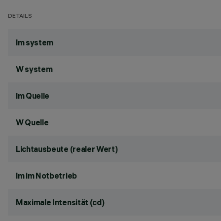
DETAILS
lm system
W system
lm Quelle
W Quelle
Lichtausbeute (realer Wert)
lm im Notbetrieb
Maximale Intensität (cd)