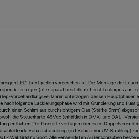
nfarbigen LED-Lichtquellen vorgesehen ist. Die Montage der Leucht
ilpendel erfolgen (alle separat bestellbar). Leuchtenkorpus aus e
-Step-Vorbehandlungsverfahren unterzogen, dessen Hauptphasen a
ie nachfolgende Lackierungsphase wird mit Grundierung und flüssig
rch einen Schirm aus durchsichtigem Glas (Stärke 5mm) abgeschlos
owohl die Steuerkarte 48Vdc (erhältlich in DMX- und DALI-Version)
ang enthalten. Die Produkte verfügen über einen Doppelverbinder
abschließende Schutzabdeckung (mit Schutz vor UV-Strahlung) zur
ptik Wall Grazing Spot. Alle verwendeten Außenschrauben bestehe