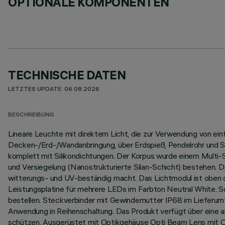
OPTIONALE KOMPONENTEN
TECHNISCHE DATEN
LETZTES UPDATE: 06.08.2026
BESCHREIBUNG
Lineare Leuchte mit direktem Licht, die zur Verwendung von ei
Decken-/Erd-/Wandanbringung, über Erdspieß, Pendelrohr und Se
komplett mit Silikondichtungen. Der Korpus wurde einem Multi
und Versiegelung (Nanostrukturierte Silan-Schicht) bestehen. D
witterungs- und UV-beständig macht. Das Lichtmodul ist oben du
Leistungsplatine für mehrere LEDs im Farbton Neutral White. S
bestellen. Steckverbinder mit Gewindemutter IP68 im Lieferumf
Anwendung in Reihenschaltung. Das Produkt verfügt über eine 
schützen. Ausgerüstet mit Optikgehäuse Opti Beam Lens mit O