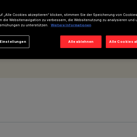
5mm - Optik Wall Grazing Spot
f „Alle Cookies akzeptieren“ klicken, stimmen Sie der Speicherung von Cookies
m die Websitenavigation zu verbessern, die Websitenutzung zu analysieren und 
emühungen zu unterstützen.
Weitere Informationen
Einstellungen
Alle ablehnen
Alle Cookies 