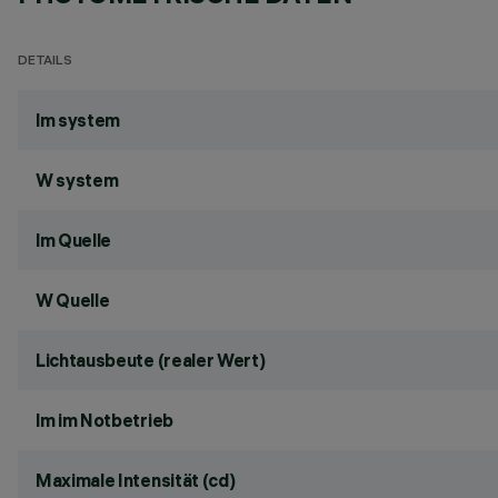
DETAILS
lm system
W system
lm Quelle
W Quelle
Lichtausbeute (realer Wert)
lm im Notbetrieb
Maximale Intensität (cd)