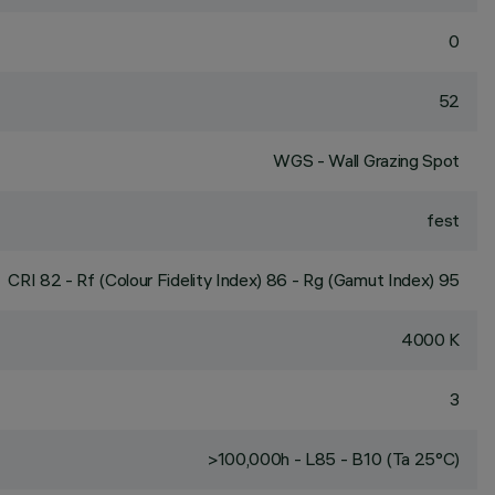
0
52
WGS - Wall Grazing Spot
fest
CRI
82
- Rf (Colour Fidelity Index) 86 - Rg (Gamut Index) 95
4000 K
3
>100,000h - L85 - B10 (Ta 25°C)