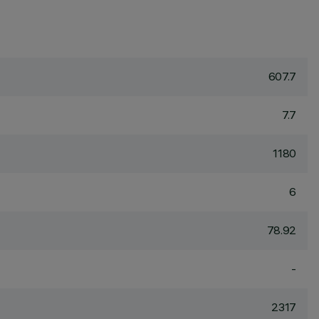
607.7
7.7
1180
6
78.92
-
2317