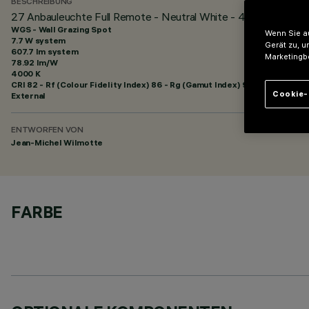
BESCHREIBUNG
27 Anbauleuchte Full Remote - Neutral White - 48Vdc - L=62
WGS - Wall Grazing Spot
Wenn Sie au
7.7 W system
Gerät zu, u
607.7 lm system
Marketingb
78.92 lm/W
4000 K
CRI
82
- Rf (Colour Fidelity Index) 86 - Rg (Gamut Index) 95
Cookie-
External
ENTWORFEN VON
Jean-Michel Wilmotte
FARBE