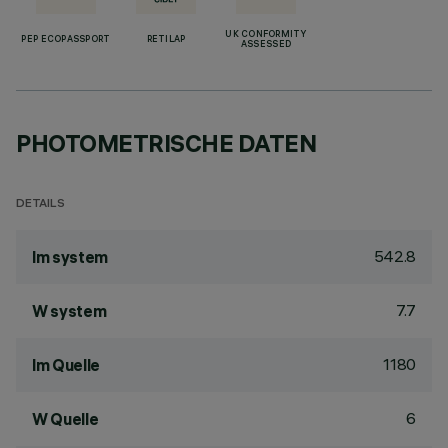
UK CONFORMITY
PEP ECOPASSPORT
RETILAP
ASSESSED
PHOTOMETRISCHE DATEN
DETAILS
542.8
lm system
7.7
W system
1180
lm Quelle
6
W Quelle