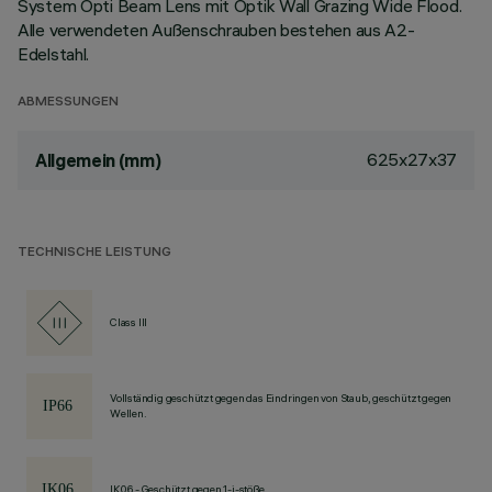
System Opti Beam Lens mit Optik Wall Grazing Wide Flood.
Alle verwendeten Außenschrauben bestehen aus A2-
Edelstahl.
ABMESSUNGEN
625x27x37
Allgemein (mm)
TECHNISCHE LEISTUNG
Class III
Vollständig geschützt gegen das Eindringen von Staub, geschützt gegen
Wellen.
IK06 - Geschützt gegen 1-j-stöße