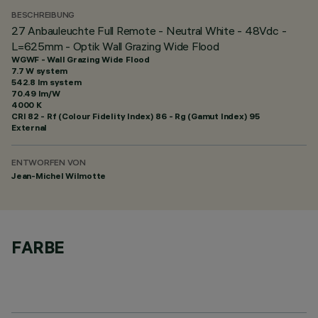
BESCHREIBUNG
27 Anbauleuchte Full Remote - Neutral White - 48Vdc -
L=625mm - Optik Wall Grazing Wide Flood
WGWF - Wall Grazing Wide Flood
7.7 W system
542.8 lm system
70.49 lm/W
4000 K
CRI
82
- Rf (Colour Fidelity Index) 86 - Rg (Gamut Index) 95
External
ENTWORFEN VON
Jean-Michel Wilmotte
FARBE