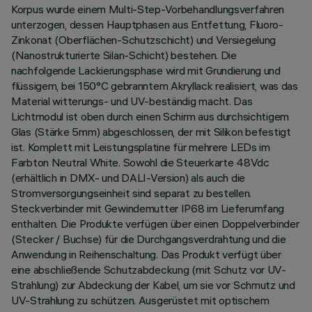
Korpus wurde einem Multi-Step-Vorbehandlungsverfahren
unterzogen, dessen Hauptphasen aus Entfettung, Fluoro-
Zinkonat (Oberflächen-Schutzschicht) und Versiegelung
(Nanostrukturierte Silan-Schicht) bestehen. Die
nachfolgende Lackierungsphase wird mit Grundierung und
flüssigem, bei 150°C gebranntem Akryllack realisiert, was das
Material witterungs- und UV-beständig macht. Das
Lichtmodul ist oben durch einen Schirm aus durchsichtigem
Glas (Stärke 5mm) abgeschlossen, der mit Silikon befestigt
ist. Komplett mit Leistungsplatine für mehrere LEDs im
Farbton Neutral White. Sowohl die Steuerkarte 48Vdc
(erhältlich in DMX- und DALI-Version) als auch die
Stromversorgungseinheit sind separat zu bestellen.
Steckverbinder mit Gewindemutter IP68 im Lieferumfang
enthalten. Die Produkte verfügen über einen Doppelverbinder
(Stecker / Buchse) für die Durchgangsverdrahtung und die
Anwendung in Reihenschaltung. Das Produkt verfügt über
eine abschließende Schutzabdeckung (mit Schutz vor UV-
Strahlung) zur Abdeckung der Kabel, um sie vor Schmutz und
UV-Strahlung zu schützen. Ausgerüstet mit optischem