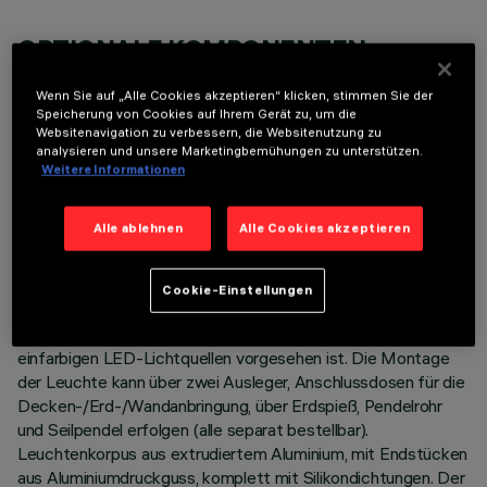
OPTIONALE KOMPONENTEN
Wenn Sie auf „Alle Cookies akzeptieren“ klicken, stimmen Sie der
Speicherung von Cookies auf Ihrem Gerät zu, um die
Websitenavigation zu verbessern, die Websitenutzung zu
analysieren und unsere Marketingbemühungen zu unterstützen.
Weitere Informationen
TECHNISCHE DATEN
Alle ablehnen
Alle Cookies akzeptieren
LETZTES UPDATE: 06.08.2026
Cookie-Einstellungen
BESCHREIBUNG
Lineare Leuchte mit direktem Licht, die zur Verwendung von
einfarbigen LED-Lichtquellen vorgesehen ist. Die Montage
der Leuchte kann über zwei Ausleger, Anschlussdosen für die
Decken-/Erd-/Wandanbringung, über Erdspieß, Pendelrohr
und Seilpendel erfolgen (alle separat bestellbar).
Leuchtenkorpus aus extrudiertem Aluminium, mit Endstücken
aus Aluminiumdruckguss, komplett mit Silikondichtungen. Der