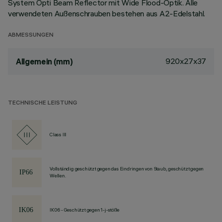
System Opti Beam Reflector mit Wide Flood-Optik. Alle
verwendeten Außenschrauben bestehen aus A2-Edelstahl.
ABMESSUNGEN
920x27x37
Allgemein (mm)
TECHNISCHE LEISTUNG
Class III
Vollständig geschützt gegen das Eindringen von Staub, geschützt gegen
Wellen.
IK06 - Geschützt gegen 1-j-stöße