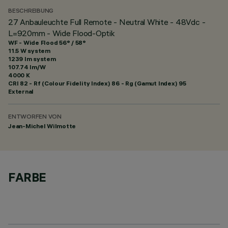
BESCHREIBUNG
27 Anbauleuchte Full Remote - Neutral White - 48Vdc -
L=920mm - Wide Flood-Optik
WF - Wide Flood 56° / 58°
11.5 W system
1239 lm system
107.74 lm/W
4000 K
CRI
82
- Rf (Colour Fidelity Index) 86 - Rg (Gamut Index) 95
External
ENTWORFEN VON
Jean-Michel Wilmotte
FARBE