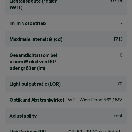
107.74
Lichtausbeute (realer
Wert)
-
lm im Notbetrieb
1713
Maximale Intensität (cd)
0
Gesamtlichtstrom bei
einem Winkel von 90°
oder größer (lm)
70
Light output ratio (LOR)
WF - Wide Flood 56° / 58°
Optik und Abstrahlwinkel
fest
Adjustability
CRI
82
- Rf (Colour Fidelity
Lichtfarbqualität