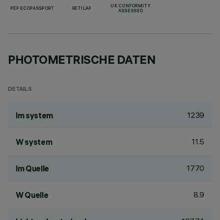
UK CONFORMITY
PEP ECOPASSPORT
RETILAP
ASSESSED
PHOTOMETRISCHE DATEN
DETAILS
1239
lm system
11.5
W system
1770
lm Quelle
8.9
W Quelle