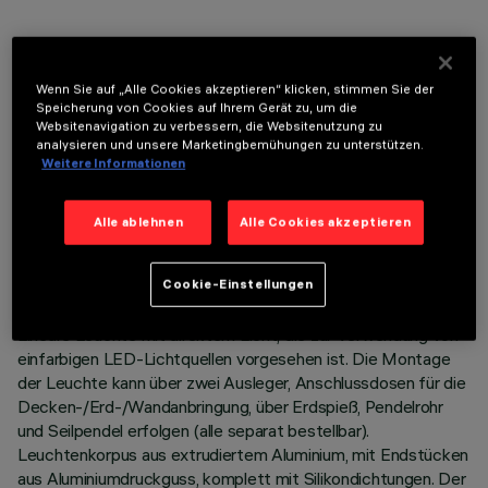
OPTIONALE KOMPONENTEN
Wenn Sie auf „Alle Cookies akzeptieren“ klicken, stimmen Sie der
Speicherung von Cookies auf Ihrem Gerät zu, um die
Websitenavigation zu verbessern, die Websitenutzung zu
analysieren und unsere Marketingbemühungen zu unterstützen.
Weitere Informationen
TECHNISCHE DATEN
Alle ablehnen
Alle Cookies akzeptieren
LETZTES UPDATE: 06.08.2026
Cookie-Einstellungen
BESCHREIBUNG
Lineare Leuchte mit direktem Licht, die zur Verwendung von
einfarbigen LED-Lichtquellen vorgesehen ist. Die Montage
der Leuchte kann über zwei Ausleger, Anschlussdosen für die
Decken-/Erd-/Wandanbringung, über Erdspieß, Pendelrohr
und Seilpendel erfolgen (alle separat bestellbar).
Leuchtenkorpus aus extrudiertem Aluminium, mit Endstücken
aus Aluminiumdruckguss, komplett mit Silikondichtungen. Der