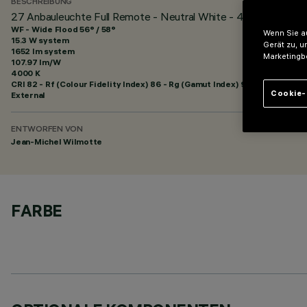
BESCHREIBUNG
27 Anbauleuchte Full Remote - Neutral White - 48Vdc - L=1
WF - Wide Flood 56° / 58°
Wenn Sie au
15.3 W system
Gerät zu, u
1652 lm system
Marketingb
107.97 lm/W
4000 K
CRI
82
- Rf (Colour Fidelity Index) 86 - Rg (Gamut Index) 95
Cookie-
External
ENTWORFEN VON
Jean-Michel Wilmotte
FARBE