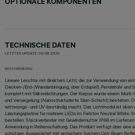
OPTIONALE KOMPONENTEN
TECHNISCHE DATEN
LETZTES UPDATE: 06.08.2026
BESCHREIBUNG
Lineare Leuchte mit direktem Licht, die zur Verwendung von ei
Decken-/Erd-/Wandanbringung, über Erdspieß, Pendelrohr und Se
komplett mit Silikondichtungen. Der Korpus wurde einem Multi
und Versiegelung (Nanostrukturierte Silan-Schicht) bestehen. D
witterungs- und UV-beständig macht. Das Lichtmodul ist oben du
Leistungsplatine für mehrere LEDs im Farbton Neutral White. S
bestellen. Steckverbinder mit Gewindemutter IP68 im Lieferumf
Anwendung in Reihenschaltung. Das Produkt verfügt über eine 
schützen. Ausgerüstet mit optischem System Opti Beam Reflec