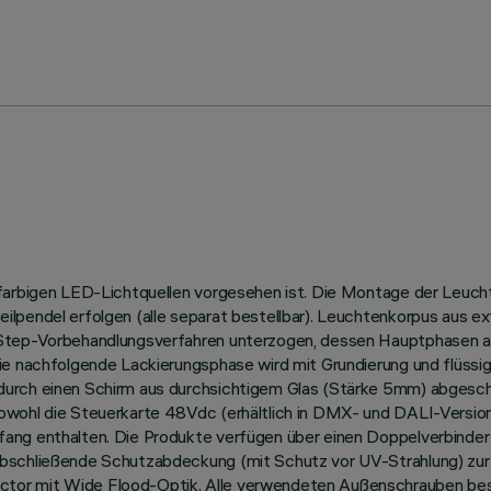
nfarbigen LED-Lichtquellen vorgesehen ist. Die Montage der Leucht
ilpendel erfolgen (alle separat bestellbar). Leuchtenkorpus aus e
-Step-Vorbehandlungsverfahren unterzogen, dessen Hauptphasen a
ie nachfolgende Lackierungsphase wird mit Grundierung und flüssig
rch einen Schirm aus durchsichtigem Glas (Stärke 5mm) abgeschlos
owohl die Steuerkarte 48Vdc (erhältlich in DMX- und DALI-Version)
ang enthalten. Die Produkte verfügen über einen Doppelverbinder
abschließende Schutzabdeckung (mit Schutz vor UV-Strahlung) zur
tor mit Wide Flood-Optik. Alle verwendeten Außenschrauben bes