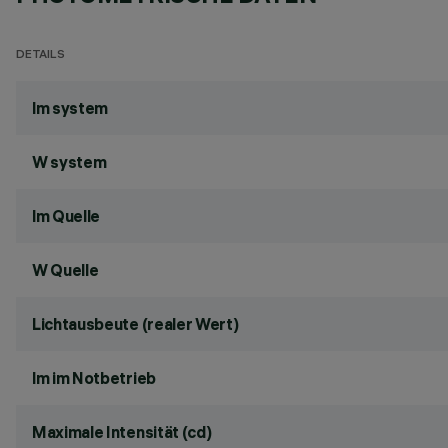
DETAILS
lm system
W system
lm Quelle
W Quelle
Lichtausbeute (realer Wert)
lm im Notbetrieb
Maximale Intensität (cd)