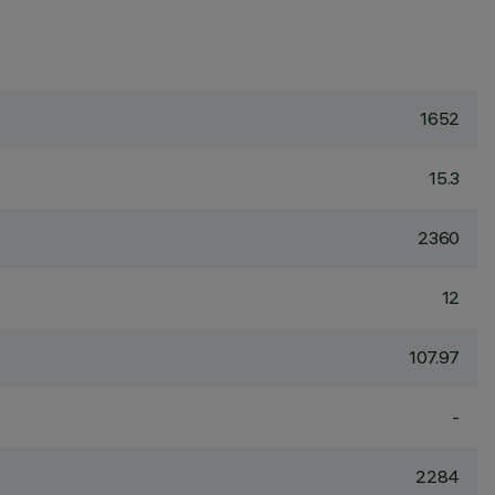
1652
15.3
2360
12
107.97
-
2284