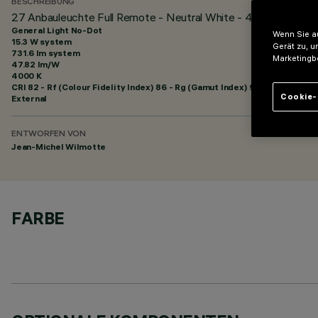
BESCHREIBUNG
27 Anbauleuchte Full Remote - Neutral White - 48Vdc - L=12
General Light No-Dot
Wenn Sie au
15.3 W system
Gerät zu, u
731.6 lm system
Marketingb
47.82 lm/W
4000 K
CRI
82
- Rf (Colour Fidelity Index) 86 - Rg (Gamut Index) 95
Cookie-
External
ENTWORFEN VON
Jean-Michel Wilmotte
FARBE