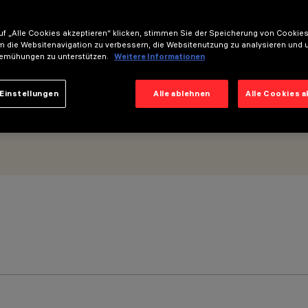
16mm - Optik General Light No Dot
f „Alle Cookies akzeptieren“ klicken, stimmen Sie der Speicherung von Cookies
m die Websitenavigation zu verbessern, die Websitenutzung zu analysieren und 
emühungen zu unterstützen.
Weitere Informationen
Einstellungen
Alle ablehnen
Alle Cookies 