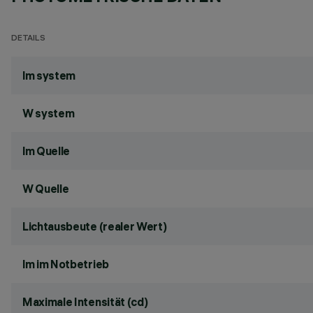
DETAILS
lm system
W system
lm Quelle
W Quelle
Lichtausbeute (realer Wert)
lm im Notbetrieb
Maximale Intensität (cd)