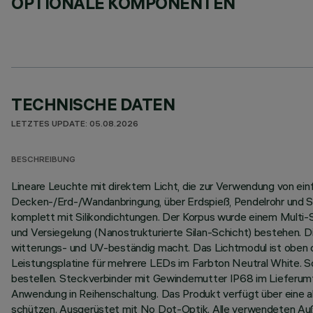
OPTIONALE KOMPONENTEN
TECHNISCHE DATEN
LETZTES UPDATE: 05.08.2026
BESCHREIBUNG
Lineare Leuchte mit direktem Licht, die zur Verwendung von ei
Decken-/Erd-/Wandanbringung, über Erdspieß, Pendelrohr und Se
komplett mit Silikondichtungen. Der Korpus wurde einem Multi
und Versiegelung (Nanostrukturierte Silan-Schicht) bestehen. D
witterungs- und UV-beständig macht. Das Lichtmodul ist oben du
Leistungsplatine für mehrere LEDs im Farbton Neutral White. S
bestellen. Steckverbinder mit Gewindemutter IP68 im Lieferumf
Anwendung in Reihenschaltung. Das Produkt verfügt über eine 
schützen. Ausgerüstet mit No Dot-Optik. Alle verwendeten Au