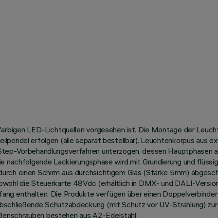
nfarbigen LED-Lichtquellen vorgesehen ist. Die Montage der Leucht
ilpendel erfolgen (alle separat bestellbar). Leuchtenkorpus aus e
-Step-Vorbehandlungsverfahren unterzogen, dessen Hauptphasen a
ie nachfolgende Lackierungsphase wird mit Grundierung und flüssig
rch einen Schirm aus durchsichtigem Glas (Stärke 5mm) abgeschlos
owohl die Steuerkarte 48Vdc (erhältlich in DMX- und DALI-Version)
ang enthalten. Die Produkte verfügen über einen Doppelverbinder
abschließende Schutzabdeckung (mit Schutz vor UV-Strahlung) zur
ßenschrauben bestehen aus A2-Edelstahl.