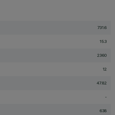
731.6
15.3
2360
12
47.82
-
638