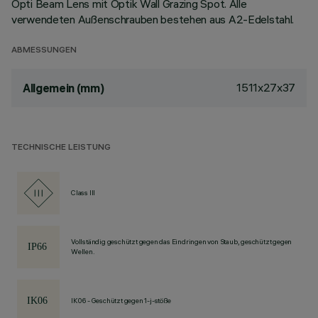
Opti Beam Lens mit Optik Wall Grazing Spot. Alle
verwendeten Außenschrauben bestehen aus A2-Edelstahl.
ABMESSUNGEN
1511x27x37
Allgemein (mm)
TECHNISCHE LEISTUNG
Class III
Vollständig geschützt gegen das Eindringen von Staub, geschützt gegen
Wellen.
IK06 - Geschützt gegen 1-j-stöße