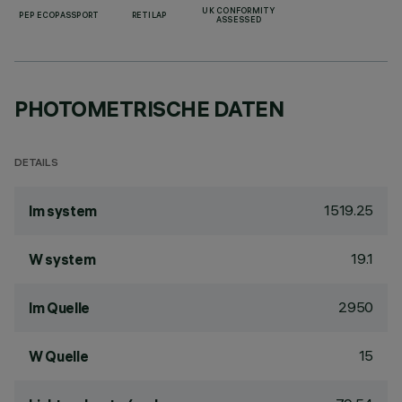
UK CONFORMITY
PEP ECOPASSPORT
RETILAP
ASSESSED
PHOTOMETRISCHE DATEN
DETAILS
1519.25
lm system
19.1
W system
2950
lm Quelle
15
W Quelle