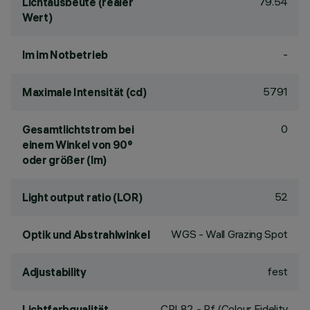
79.54
Lichtausbeute (realer
Wert)
-
lm im Notbetrieb
5791
Maximale Intensität (cd)
0
Gesamtlichtstrom bei
einem Winkel von 90°
oder größer (lm)
52
Light output ratio (LOR)
WGS - Wall Grazing Spot
Optik und Abstrahlwinkel
fest
Adjustability
CRI
82
- Rf (Colour Fidelity
Lichtfarbqualität