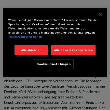
OPTIONALE KOMPONENTEN
Wenn Sie auf „Alle Cookies akzeptieren“ klicken, stimmen Sie der
Speicherung von Cookies auf Ihrem Gerät zu, um die
Websitenavigation zu verbessern, die Websitenutzung zu
analysieren und unsere Marketingbemühungen zu unterstützen.
Weitere Informationen
TECHNISCHE DATEN
Alle ablehnen
Alle Cookies akzeptieren
LETZTES UPDATE: 06.08.2026
Cookie-Einstellungen
BESCHREIBUNG
Lineare Leuchte mit direktem Licht, die zur Verwendung von
einfarbigen LED-Lichtquellen vorgesehen ist. Die Montage
der Leuchte kann über zwei Ausleger, Anschlussdosen für die
Decken-/Erd-/Wandanbringung, über Erdspieß, Pendelrohr
und Seilpendel erfolgen (alle separat bestellbar).
Leuchtenkorpus aus extrudiertem Aluminium, mit Endstücken
aus Aluminiumdruckguss, komplett mit Silikondichtungen. Der