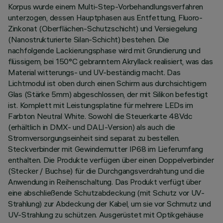
Korpus wurde einem Multi-Step-Vorbehandlungsverfahren
unterzogen, dessen Hauptphasen aus Entfettung, Fluoro-
Zinkonat (Oberflächen-Schutzschicht) und Versiegelung
(Nanostrukturierte Silan-Schicht) bestehen. Die
nachfolgende Lackierungsphase wird mit Grundierung und
flüssigem, bei 150°C gebranntem Akryllack realisiert, was das
Material witterungs- und UV-beständig macht. Das
Lichtmodul ist oben durch einen Schirm aus durchsichtigem
Glas (Stärke 5mm) abgeschlossen, der mit Silikon befestigt
ist. Komplett mit Leistungsplatine für mehrere LEDs im
Farbton Neutral White. Sowohl die Steuerkarte 48Vdc
(erhältlich in DMX- und DALI-Version) als auch die
Stromversorgungseinheit sind separat zu bestellen.
Steckverbinder mit Gewindemutter IP68 im Lieferumfang
enthalten. Die Produkte verfügen über einen Doppelverbinder
(Stecker / Buchse) für die Durchgangsverdrahtung und die
Anwendung in Reihenschaltung. Das Produkt verfügt über
eine abschließende Schutzabdeckung (mit Schutz vor UV-
Strahlung) zur Abdeckung der Kabel, um sie vor Schmutz und
UV-Strahlung zu schützen. Ausgerüstet mit Optikgehäuse