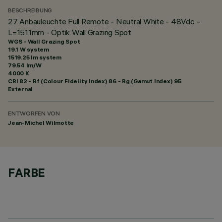
BESCHREIBUNG
27 Anbauleuchte Full Remote - Neutral White - 48Vdc -
L=1511mm - Optik Wall Grazing Spot
WGS - Wall Grazing Spot
19.1 W system
1519.25 lm system
79.54 lm/W
4000 K
CRI
82
- Rf (Colour Fidelity Index) 86 - Rg (Gamut Index) 95
External
ENTWORFEN VON
Jean-Michel Wilmotte
FARBE