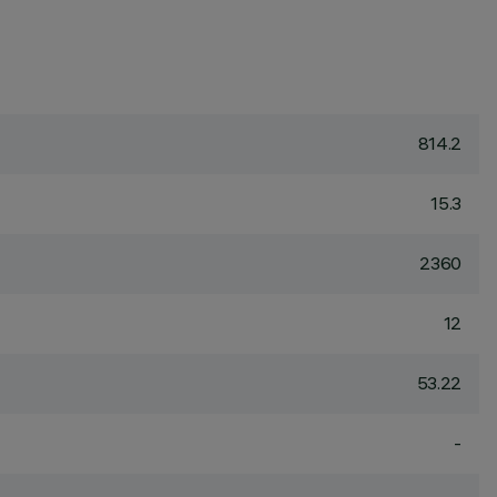
814.2
15.3
2360
12
53.22
-