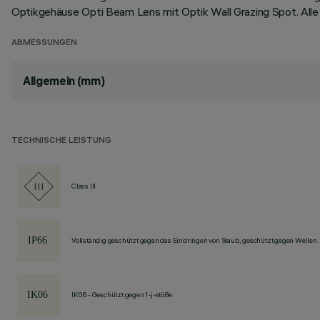
Optikgehäuse Opti Beam Lens mit Optik Wall Grazing Spot. Al
ABMESSUNGEN
Allgemein (mm)
TECHNISCHE LEISTUNG
Class III
Vollständig geschützt gegen das Eindringen von Staub, geschützt gegen Wellen.
IK06 - Geschützt gegen 1-j-stöße