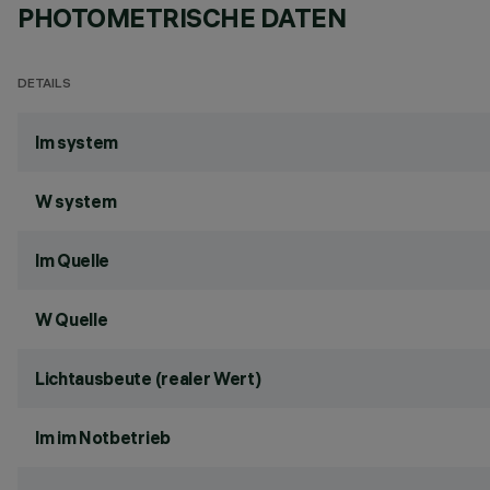
PHOTOMETRISCHE DATEN
DETAILS
lm system
W system
lm Quelle
W Quelle
Lichtausbeute (realer Wert)
lm im Notbetrieb