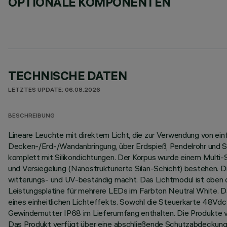
OPTIONALE KOMPONENTEN
TECHNISCHE DATEN
LETZTES UPDATE: 06.08.2026
BESCHREIBUNG
Lineare Leuchte mit direktem Licht, die zur Verwendung von ei
Decken-/Erd-/Wandanbringung, über Erdspieß, Pendelrohr und Se
komplett mit Silikondichtungen. Der Korpus wurde einem Multi
und Versiegelung (Nanostrukturierte Silan-Schicht) bestehen. D
witterungs- und UV-beständig macht. Das Lichtmodul ist oben du
Leistungsplatine für mehrere LEDs im Farbton Neutral White. D
eines einheitlichen Lichteffekts. Sowohl die Steuerkarte 48Vdc 
Gewindemutter IP68 im Lieferumfang enthalten. Die Produkte v
Das Produkt verfügt über eine abschließende Schutzabdeckung 