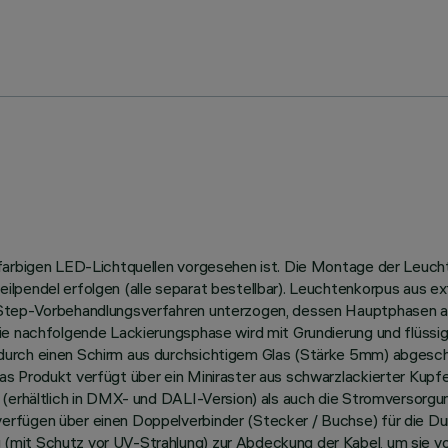
nfarbigen LED-Lichtquellen vorgesehen ist. Die Montage der Leucht
ilpendel erfolgen (alle separat bestellbar). Leuchtenkorpus aus e
-Step-Vorbehandlungsverfahren unterzogen, dessen Hauptphasen a
ie nachfolgende Lackierungsphase wird mit Grundierung und flüssig
rch einen Schirm aus durchsichtigem Glas (Stärke 5mm) abgeschlos
as Produkt verfügt über ein Miniraster aus schwarzlackierter Kup
(erhältlich in DMX- und DALI-Version) als auch die Stromversorgun
erfügen über einen Doppelverbinder (Stecker / Buchse) für die D
(mit Schutz vor UV-Strahlung) zur Abdeckung der Kabel, um sie v