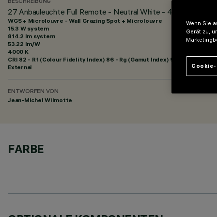
BESCHREIBUNG
27 Anbauleuchte Full Remote - Neutral White - 48Vdc - L=121
WGS + Microlouvre - Wall Grazing Spot + Microlouvre
Wenn Sie au
15.3 W system
Gerät zu, u
814.2 lm system
Marketingb
53.22 lm/W
4000 K
CRI
82
- Rf (Colour Fidelity Index) 86 - Rg (Gamut Index) 95
Cookie-
External
ENTWORFEN VON
Jean-Michel Wilmotte
FARBE