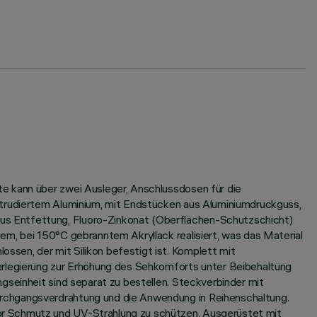
e kann über zwei Ausleger, Anschlussdosen für die
xtrudiertem Aluminium, mit Endstücken aus Aluminiumdruckguss,
us Entfettung, Fluoro-Zinkonat (Oberflächen-Schutzschicht)
em, bei 150°C gebranntem Akryllack realisiert, was das Material
sen, der mit Silikon befestigt ist. Komplett mit
ferlegierung zur Erhöhung des Sehkomforts unter Beibehaltung
gseinheit sind separat zu bestellen. Steckverbinder mit
urchgangsverdrahtung und die Anwendung in Reihenschaltung.
or Schmutz und UV-Strahlung zu schützen. Ausgerüstet mit