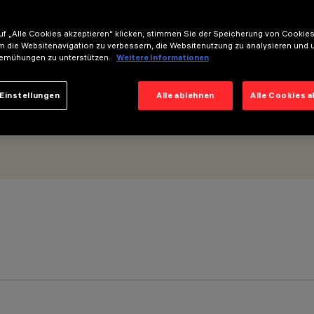
6mm - Optik Wall Grazing Spot - Mikroraster
f „Alle Cookies akzeptieren“ klicken, stimmen Sie der Speicherung von Cookies
m die Websitenavigation zu verbessern, die Websitenutzung zu analysieren und 
emühungen zu unterstützen.
Weitere Informationen
Einstellungen
Alle ablehnen
Alle Cookies 