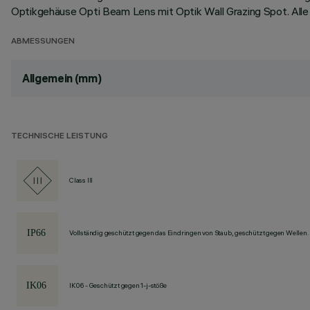
Optikgehäuse Opti Beam Lens mit Optik Wall Grazing Spot. Al
ABMESSUNGEN
Allgemein (mm)
TECHNISCHE LEISTUNG
Class III
Vollständig geschützt gegen das Eindringen von Staub, geschützt gegen Wellen.
IK06 - Geschützt gegen 1-j-stöße