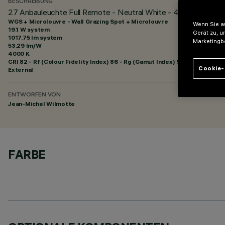
BESCHREIBUNG
27 Anbauleuchte Full Remote - Neutral White - 48Vdc - L=1511
WGS + Microlouvre - Wall Grazing Spot + Microlouvre
Wenn Sie au
19.1 W system
Gerät zu, u
1017.75 lm system
Marketingb
53.29 lm/W
4000 K
CRI
82
- Rf (Colour Fidelity Index) 86 - Rg (Gamut Index) 95
Cookie-
External
ENTWORFEN VON
Jean-Michel Wilmotte
FARBE