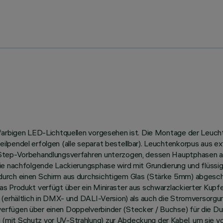
nfarbigen LED-Lichtquellen vorgesehen ist. Die Montage der Leucht
ilpendel erfolgen (alle separat bestellbar). Leuchtenkorpus aus e
-Step-Vorbehandlungsverfahren unterzogen, dessen Hauptphasen a
ie nachfolgende Lackierungsphase wird mit Grundierung und flüssig
rch einen Schirm aus durchsichtigem Glas (Stärke 5mm) abgeschlos
as Produkt verfügt über ein Miniraster aus schwarzlackierter Kup
(erhältlich in DMX- und DALI-Version) als auch die Stromversorgun
erfügen über einen Doppelverbinder (Stecker / Buchse) für die D
(mit Schutz vor UV-Strahlung) zur Abdeckung der Kabel, um sie v