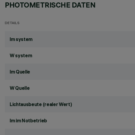
PHOTOMETRISCHE DATEN
DETAILS
lm system
W system
lm Quelle
W Quelle
Lichtausbeute (realer Wert)
lm im Notbetrieb