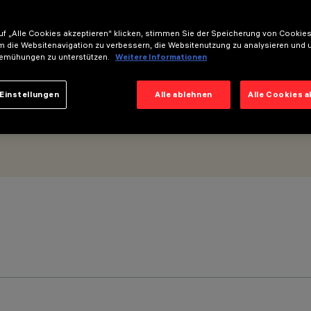
mm - Optik Wall Grazing Spot - Mikroraster
f „Alle Cookies akzeptieren“ klicken, stimmen Sie der Speicherung von Cookies
m die Websitenavigation zu verbessern, die Websitenutzung zu analysieren und 
emühungen zu unterstützen.
Weitere Informationen
Einstellungen
Alle ablehnen
Alle Cookies 