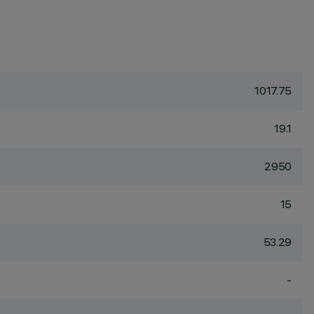
1017.75
19.1
2950
15
53.29
-