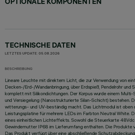
OPTIONALE KOMPONENTEN
TECHNISCHE DATEN
LETZTES UPDATE: 05.08.2026
BESCHREIBUNG
Lineare Leuchte mit direktem Licht, die zur Verwendung von ei
Decken-/Erd-/Wandanbringung, über Erdspieß, Pendelrohr und Se
komplett mit Silikondichtungen. Der Korpus wurde einem Multi
und Versiegelung (Nanostrukturierte Silan-Schicht) bestehen. D
witterungs- und UV-beständig macht. Das Lichtmodul ist oben du
Leistungsplatine für mehrere LEDs im Farbton Neutral White. D
eines einheitlichen Lichteffekts. Sowohl die Steuerkarte 48Vdc 
Gewindemutter IP68 im Lieferumfang enthalten. Die Produkte v
Das Produkt verfügt über eine abschließende Schutzabdeckung 