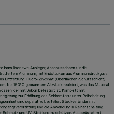
e kann über zwei Ausleger, Anschlussdosen für die
xtrudiertem Aluminium, mit Endstücken aus Aluminiumdruckguss,
us Entfettung, Fluoro-Zinkonat (Oberflächen-Schutzschicht)
em, bei 150°C gebranntem Akryllack realisiert, was das Material
sen, der mit Silikon befestigt ist. Komplett mit
ferlegierung zur Erhöhung des Sehkomforts unter Beibehaltung
gseinheit sind separat zu bestellen. Steckverbinder mit
urchgangsverdrahtung und die Anwendung in Reihenschaltung.
or Schmutz und UV-Strahlung zu schützen. Ausgerüstet mit