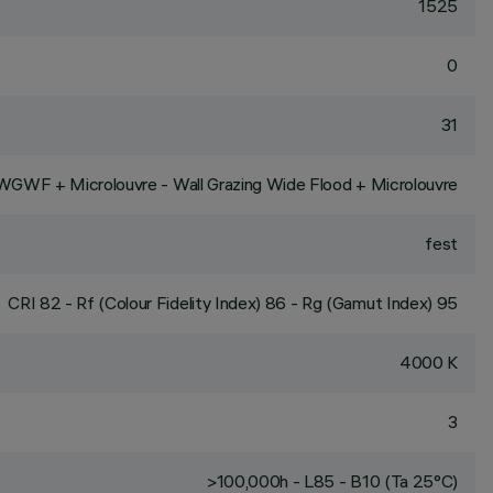
1525
0
31
WGWF + Microlouvre - Wall Grazing Wide Flood + Microlouvre
fest
CRI
82
- Rf (Colour Fidelity Index) 86 - Rg (Gamut Index) 95
4000 K
3
>100,000h - L85 - B10 (Ta 25°C)