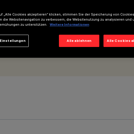
1mm - Optik Wall Grazing Wide Flood - Mikroraster
f „Alle Cookies akzeptieren“ klicken, stimmen Sie der Speicherung von Cookies
m die Websitenavigation zu verbessern, die Websitenutzung zu analysieren und 
emühungen zu unterstützen.
Weitere Informationen
Einstellungen
Alle ablehnen
Alle Cookies 