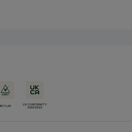
UK CONFORMITY
RETILAP
ASSESSED