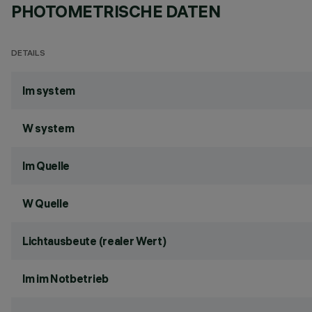
PHOTOMETRISCHE DATEN
DETAILS
lm system
W system
lm Quelle
W Quelle
Lichtausbeute (realer Wert)
lm im Notbetrieb