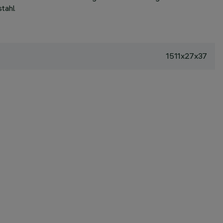
tahl.
1511x27x37