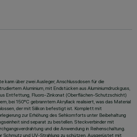
e kann über zwei Ausleger, Anschlussdosen für die
xtrudiertem Aluminium, mit Endstücken aus Aluminiumdruckguss,
us Entfettung, Fluoro-Zinkonat (Oberflächen-Schutzschicht)
em, bei 150°C gebranntem Akryllack realisiert, was das Material
sen, der mit Silikon befestigt ist. Komplett mit
ferlegierung zur Erhöhung des Sehkomforts unter Beibehaltung
gseinheit sind separat zu bestellen. Steckverbinder mit
urchgangsverdrahtung und die Anwendung in Reihenschaltung.
or Schmutz und UV-Strahlung zu schützen. Ausgerüstet mit