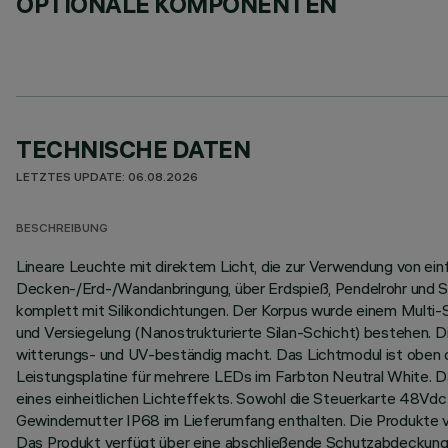
OPTIONALE KOMPONENTEN
TECHNISCHE DATEN
LETZTES UPDATE: 06.08.2026
BESCHREIBUNG
Lineare Leuchte mit direktem Licht, die zur Verwendung von ei
Decken-/Erd-/Wandanbringung, über Erdspieß, Pendelrohr und Se
komplett mit Silikondichtungen. Der Korpus wurde einem Multi
und Versiegelung (Nanostrukturierte Silan-Schicht) bestehen. D
witterungs- und UV-beständig macht. Das Lichtmodul ist oben du
Leistungsplatine für mehrere LEDs im Farbton Neutral White. D
eines einheitlichen Lichteffekts. Sowohl die Steuerkarte 48Vdc 
Gewindemutter IP68 im Lieferumfang enthalten. Die Produkte v
Das Produkt verfügt über eine abschließende Schutzabdeckung 