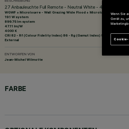
BESCHREIBUNG
27 Anbauleuchte Full Remote - Neutral White - 48Vdc - L=151
WGWF + Microlouvre - Wall Grazing Wide Flood + Microlouvre
Wenn Sie au
19.1 W system
Gerät zu, u
899.75 lm system
Marketingb
47.11 lm/W
4000 K
CRI
82
- Rf (Colour Fidelity Index) 86 - Rg (Gamut Index) 95
Cookie-
External
ENTWORFEN VON
Jean-Michel Wilmotte
FARBE