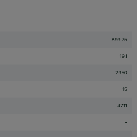
899.75
19.1
2950
15
47.11
-