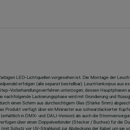
nfarbigen LED-Lichtquellen vorgesehen ist. Die Montage der Leucht
ilpendel erfolgen (alle separat bestellbar). Leuchtenkorpus aus e
-Step-Vorbehandlungsverfahren unterzogen, dessen Hauptphasen a
ie nachfolgende Lackierungsphase wird mit Grundierung und flüssig
rch einen Schirm aus durchsichtigem Glas (Stärke 5mm) abgeschlos
as Produkt verfügt über ein Miniraster aus schwarzlackierter Kup
(erhältlich in DMX- und DALI-Version) als auch die Stromversorgun
erfügen über einen Doppelverbinder (Stecker / Buchse) für die D
(mit Schutz vor UV-Strahlung) zur Abdeckung der Kabel, um sie v