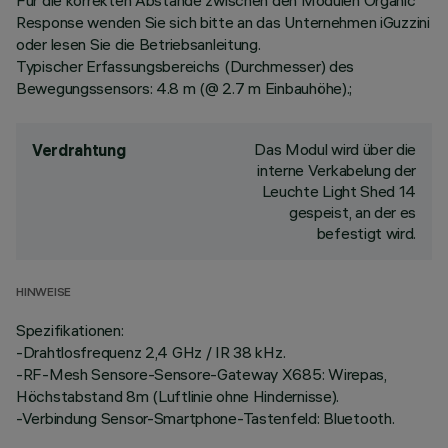
Für die korrekten Abstände zwischen den Modulen Organic
Response wenden Sie sich bitte an das Unternehmen iGuzzini
oder lesen Sie die Betriebsanleitung.
Typischer Erfassungsbereichs (Durchmesser) des
Bewegungssensors: 4.8 m (@ 2.7 m Einbauhöhe).;
Das Modul wird über die
Verdrahtung
interne Verkabelung der
Leuchte Light Shed 14
gespeist, an der es
befestigt wird.
HINWEISE
Spezifikationen:
-Drahtlosfrequenz 2,4 GHz / IR 38 kHz.
-RF-Mesh Sensore-Sensore-Gateway X685: Wirepas,
Höchstabstand 8m (Luftlinie ohne Hindernisse).
-Verbindung Sensor-Smartphone-Tastenfeld: Bluetooth.