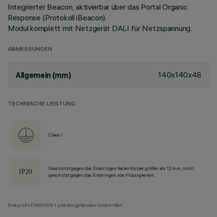
Integrierter Beacon, aktivierbar über das Portal Organic
Response (Protokoll iBeacon).
Modul komplett mit Netzgerät DALI für Netzspannung.
ABMESSUNGEN
140x140x48
Allgemein (mm)
TECHNISCHE LEISTUNG
Class I
Geschützt gegen das Eindringen fester Körper größer als 12 mm, nicht
geschützt gegen das Eindringen von Flüssigkeiten.
Entspricht EN60598-1 und den geltenden Vorschriften.