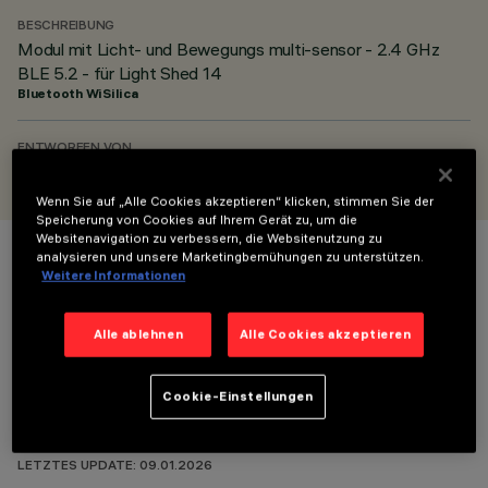
BESCHREIBUNG
Modul mit Licht- und Bewegungs multi-sensor - 2.4 GHz
BLE 5.2 - für Light Shed 14
Bluetooth WiSilica
ENTWORFEN VON
iGuzzini
Wenn Sie auf „Alle Cookies akzeptieren“ klicken, stimmen Sie der
Speicherung von Cookies auf Ihrem Gerät zu, um die
Websitenavigation zu verbessern, die Websitenutzung zu
analysieren und unsere Marketingbemühungen zu unterstützen.
FARBE
Weitere Informationen
Alle ablehnen
Alle Cookies akzeptieren
Cookie-Einstellungen
TECHNISCHE DATEN
LETZTES UPDATE: 09.01.2026