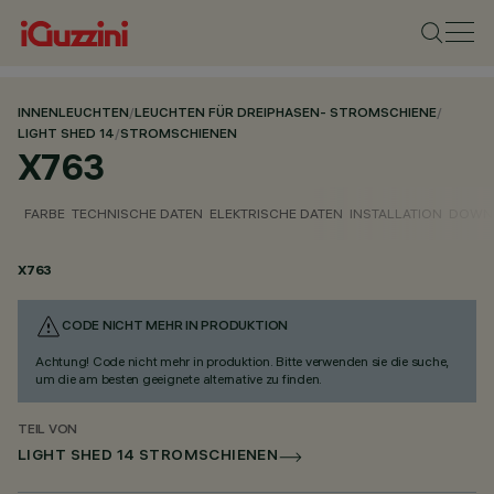
INNENLEUCHTEN
/
LEUCHTEN FÜR DREIPHASEN- STROMSCHIENE
/
LIGHT SHED 14
/
STROMSCHIENEN
X763
FARBE
TECHNISCHE DATEN
ELEKTRISCHE DATEN
INSTALLATION
DOWN
X763
CODE NICHT MEHR IN PRODUKTION
Achtung! Code nicht mehr in produktion. Bitte verwenden sie die suche,
um die am besten geeignete alternative zu finden.
TEIL VON
LIGHT SHED 14 STROMSCHIENEN