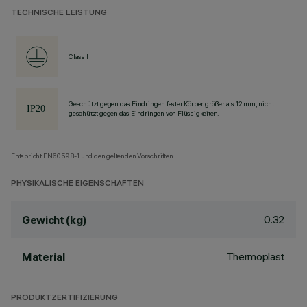
TECHNISCHE LEISTUNG
Class I
Geschützt gegen das Eindringen fester Körper größer als 12 mm, nicht
geschützt gegen das Eindringen von Flüssigkeiten.
Entspricht EN60598-1 und den geltenden Vorschriften.
PHYSIKALISCHE EIGENSCHAFTEN
0.32
Gewicht (kg)
Thermoplast
Material
PRODUKTZERTIFIZIERUNG