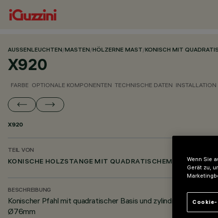
AUSSENLEUCHTEN
/
MASTEN
/
HÖLZERNE MAST
/
KONISCH MIT QUADRATI
X920
FARBE
OPTIONALE KOMPONENTEN
TECHNISCHE DATEN
INSTALLATION
X920
TEIL VON
Wenn Sie au
KONISCHE HOLZSTANGE MIT QUADRATISCHEM SOCKEL
Gerät zu, u
Marketingb
BESCHREIBUNG
Konischer Pfahl mit quadratischer Basis und zylindrischem
Cookie-
Ø76mm