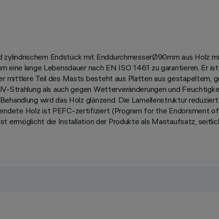
zylindrischem Endstück mit EnddurchmesserØ90mm aus Holz mit B
 um eine lange Lebensdauer nach EN ISO 1461 zu garantieren. Er i
r mittlere Teil des Masts besteht aus Platten aus gestapeltem, g
 UV-Strahlung als auch gegen Wetterveränderungen und Feuchtigkeit
e Behandlung wird das Holz glänzend. Die Lamellenstruktur reduz
dete Holz ist PEFC-zertifiziert (Program for the Endorsment of F
 ermöglicht die Installation der Produkte als Mastaufsatz, seitlic