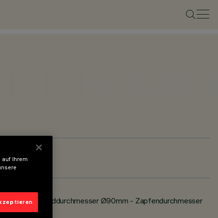
 auf Ihrem
unsere
ung 140x140mm - Enddurchmesser Ø90mm - Zapfendurchmesser
akzeptieren