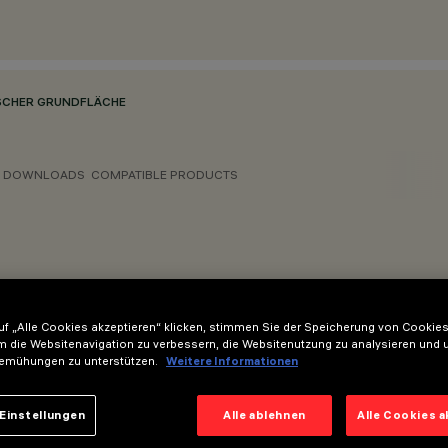
SCHER GRUNDFLÄCHE
DOWNLOADS
COMPATIBLE PRODUCTS
f „Alle Cookies akzeptieren“ klicken, stimmen Sie der Speicherung von Cookies
m die Websitenavigation zu verbessern, die Websitenutzung zu analysieren und 
emühungen zu unterstützen.
Weitere Informationen
 Ende aus Holz mit Platte - Gesamthöhe 5000mm - Basisabmess
Einstellungen
Alle ablehnen
Alle Cookies 