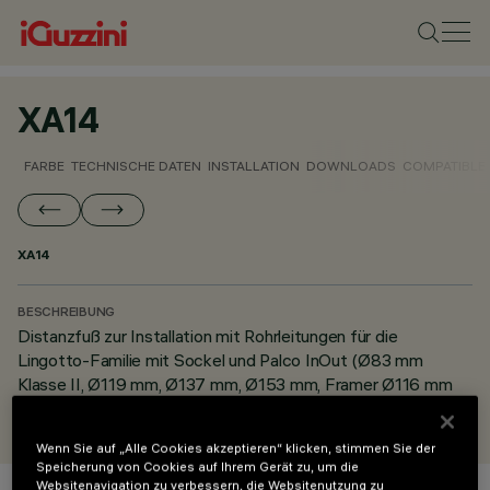
XA14
FARBE
TECHNISCHE DATEN
INSTALLATION
DOWNLOADS
COMPATIBLE
XA14
BESCHREIBUNG
Distanzfuß zur Installation mit Rohrleitungen für die
Lingotto-Familie mit Sockel und Palco InOut (Ø83 mm
Klasse II, Ø119 mm, Ø137 mm, Ø153 mm, Framer Ø116 mm
und Framer Ø153 mm).
Wenn Sie auf „Alle Cookies akzeptieren“ klicken, stimmen Sie der
Speicherung von Cookies auf Ihrem Gerät zu, um die
Websitenavigation zu verbessern, die Websitenutzung zu