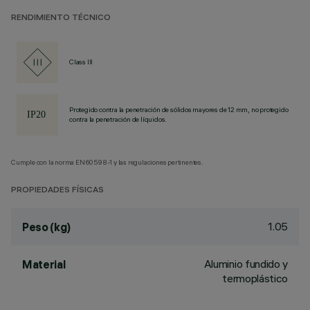
RENDIMIENTO TÉCNICO
Class III
Protegido contra la penetración de sólidos mayores de 12 mm, no protegido
contra la penetración de líquidos.
Cumple con la norma EN60598-1 y las regulaciones pertinentes.
PROPIEDADES FÍSICAS
1.05
Peso (kg)
Aluminio fundido y
Material
termoplástico