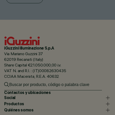
iGuzzini illuminazione S.p.A
Via Mariano Guzzini 37
62019 Recanati (Italy)
Share Capital €21.050.000,00 i.v.
VAT N. and R.I. : (IT)00082630435
CCIAA Macerata, R.E.A. 40632
Contactos y ubicaciones
Social
Productos
Quiénes somos