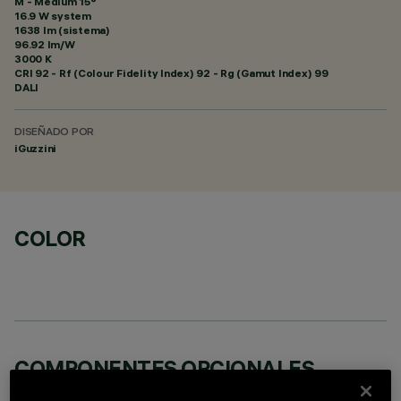
M - Medium 15°
16.9 W system
1638 lm (sistema)
96.92 lm/W
3000 K
CRI
92
- Rf (Colour Fidelity Index) 92 - Rg (Gamut Index) 99
DALI
DISEÑADO POR
iGuzzini
COLOR
COMPONENTES OPCIONALES