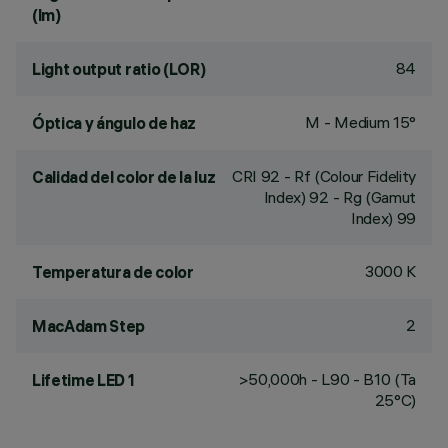
(lm)
84
Light output ratio (LOR)
M - Medium 15°
Óptica y ángulo de haz
CRI
92
- Rf (Colour Fidelity
Calidad del color de la luz
Index) 92 - Rg (Gamut
Index) 99
3000 K
Temperatura de color
2
MacAdam Step
>50,000h - L90 - B10 (Ta
Lifetime LED 1
25°C)