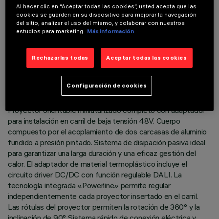
Al hacer clic en “Aceptar todas las cookies”, usted acepta que las
cookies se guarden en su dispositivo para mejorar la navegación
del sitio, analizar el uso del mismo, y colaborar con nuestros
estudios para marketing.
Más información
DATOS TÉCNICOS
Rechazarlas todas
Aceptar todas las cookies
ÚLTIMA ACTUALIZACIÓN: 07/08/2026
Configuración de cookies
DESCRIPCIÓN
Proyector orientable miniaturizado completo con adaptador
para instalación en carril de baja tensión 48V. Cuerpo
compuesto por el acoplamiento de dos carcasas de aluminio
fundido a presión pintado. Sistema de disipación pasiva ideal
para garantizar una larga duración y una eficaz gestión del
calor. El adaptador de material termoplástico incluye el
circuito driver DC/DC con función regulable DALI. La
tecnología integrada «Powerline» permite regular
independientemente cada proyector insertado en el carril.
Las rótulas del proyector permiten la rotación de 360° y la
inclinación de 90°. Sistema rápido de conexión eléctrica y