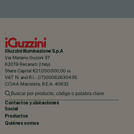
iGuzzini illuminazione S.p.A
Via Mariano Guzzini 37
62019 Recanati (Italy)
Share Capital €21.050.000,00 i.v.
VAT N. and R.I. : (IT)00082630435
CCIAA Macerata, R.E.A. 40632
Contactos y ubicaciones
Social
Productos
Quiénes somos