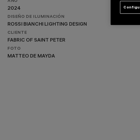
AÑO
VATICAN CITY, ITALY
Configu
2024
AÑO
DISEÑO DE ILUMINACIÓN
2024
ROSSI BIANCHI LIGHTING DESIGN
DISEÑO DE ILUMINACIÓN
ROSSI BIANCHI LIGHTING DESIGN
CLIENTE
FABRIC OF SAINT PETER
FOTO
MATTEO DE MAYDA