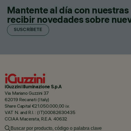
Mantente al día con nuestras 
recibir novedades sobre nuevo
SUSCRÍBETE
iGuzzini illuminazione S.p.A
Via Mariano Guzzini 37
62019 Recanati (Italy)
Share Capital €21.050.000,00 i.v.
VAT N. and R.I. : (IT)00082630435
CCIAA Macerata, R.E.A. 40632