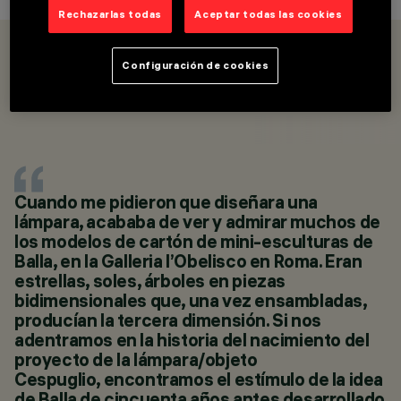
Rechazarlas todas
Aceptar todas las cookies
OVERVIEW
PRODUCTOS
Configuración de cookies
SHOP ONLINE
CATEGORÍAS
LUMINARIAS DE PIE Y
SOBREMESA
DESIGN
ENNIO LUCINI
PRODUCTOS
Cuando me pidieron que diseñara una
3
lámpara, acababa de ver y admirar muchos de
SHOP ONLINE
los modelos de cartón de mini-esculturas de
Balla, en la Galleria l’Obelisco en Roma. Eran
estrellas, soles, árboles en piezas
bidimensionales que, una vez ensambladas,
producían la tercera dimensión. Si nos
adentramos en la historia del nacimiento del
proyecto de la lámpara/objeto
Cespuglio, encontramos el estímulo de la idea
de Balla de cincuenta años antes desarrollado