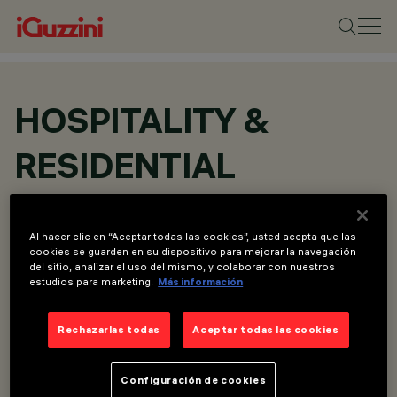
HOSPITALITY &
RESIDENTIAL
TODOS LOS PROYECTOS DE HOSPITALITY &
RESIDENTIAL
Al hacer clic en “Aceptar todas las cookies”, usted acepta que las
cookies se guarden en su dispositivo para mejorar la navegación
del sitio, analizar el uso del mismo, y colaborar con nuestros
estudios para marketing.
Más información
Rechazarlas todas
Aceptar todas las cookies
Configuración de cookies