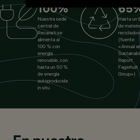
100%
65
Nuestra sede
Hasta un
central de
de materia
Recanati se
reciclados
alimenta al
(fuente:
100 % con
«
Annual a
energía
Sustainabil
renovable, con
Report
hasta un 50 %
Fagerhult
de energía
Group
»)
autoproducida
in situ