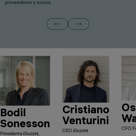
proveedores y socios.
Os
Cristiano
Bodil
Wa
Venturini
Sonesson
CFO Fa
CEO iGuzzini
Presidenta iGuzzini,