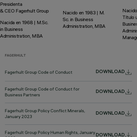
Presidenta
Nacido
& CEO Fagerhult Group
Nacido en 1983 | M.
Título 
Sc. in Business
Nacida en 1968 | M.Sc.
Busine
Administration, MBA
in Business
Admini
Administration, MBA
Manag
FAGERHULT
Fagerhult Group Code of Conduct
DOWNLOAD
Fagerhult Group Code of Conduct for
DOWNLOAD
Business Partners
Fagerhult Group Policy Conflict Minerals,
DOWNLOAD
January 2023
Fagerhult Group Policy Human Rights, January
DOWNLOAD