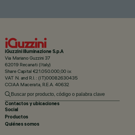
iGuzzini illuminazione S.p.A
Via Mariano Guzzini 37
62019 Recanati (Italy)
Share Capital €21.050.000,00 i.v.
VAT N. and R.I. : (IT)00082630435
CCIAA Macerata, R.E.A. 40632
Contactos y ubicaciones
Social
Productos
Quiénes somos