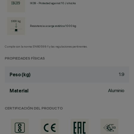
IK09 - Protected against 10 J shocks
Resistencia a carga estática 1000 kg
Cumple con la norma EN60598-1 y las regulaciones pertinentes.
PROPIEDADES FÍSICAS
1.9
Peso (kg)
Aluminio
Material
CERTIFICACIÓN DEL PRODUCTO