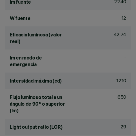
2240
lm fuente
12
W fuente
42.74
Eficacia luminosa (valor
real)
-
lm en modo de
emergencia
1210
Intensidad máxima (cd)
650
Flujo luminoso total a un
ángulo de 90° o superior
(lm)
29
Light output ratio (LOR)