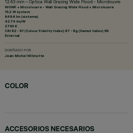
1243 mm – Óptica Wall Grazing Wide Flood - Microlouvre
WGWF + Microlouvre - Wall Grazing Wide Flood + Microlouvre
15.2 W system
649.6 lm (sistema)
42.74 lm/W
2700 K
CRI
82
- Rf (Colour Fidelity Index) 87 - Rg (Gamut Index) 95
External
DISEÑADO POR
Jean-Michel Wilmotte
COLOR
ACCESORIOS NECESARIOS