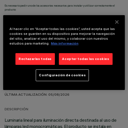
Es necesario pedir uno de los accesorios necesarios para instalar y utilizar correctamente el
producto:
Al hacer clic en “Aceptar todas las cookies”, usted acepta que las
cookies se guarden en su dispositivo para mejorar la navegación
del sitio, analizar el uso del mismo, y colaborar con nuestros
COMPONENTES OPCIONALES
estudios para marketing.
Más información
Rechazarlas todas
Aceptar todas las cookies
Configuración de cookies
DATOS TÉCNICOS
ÚLTIMA ACTUALIZACIÓN: 05/08/2026
DESCRIPCIÓN
Luminaria lineal para iluminación directa destinada al uso de
lámparas led monocromáticas. El producto se instala en