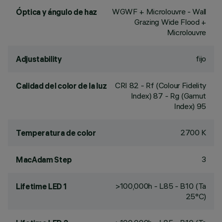
WGWF + Microlouvre - Wall
Óptica y ángulo de haz
Grazing Wide Flood +
Microlouvre
fijo
Adjustability
CRI
82
- Rf (Colour Fidelity
Calidad del color de la luz
Index) 87 - Rg (Gamut
Index) 95
2700 K
Temperatura de color
3
MacAdam Step
>100,000h - L85 - B10 (Ta
Lifetime LED 1
25°C)