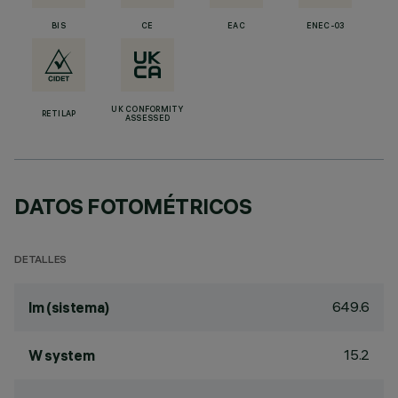
BIS
CE
EAC
ENEC-03
UK CONFORMITY
RETILAP
ASSESSED
DATOS FOTOMÉTRICOS
DETALLES
649.6
lm (sistema)
15.2
W system