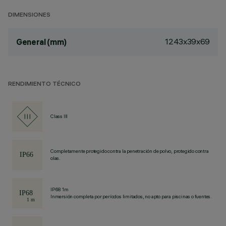
DIMENSIONES
1243x39x69
General (mm)
RENDIMIENTO TÉCNICO
Class III
Completamente protegido contra la penetración de polvo, protegido contra
olas.
IP68 1m
Inmersión completa por períodos limitados, no apto para piscinas o fuentes.