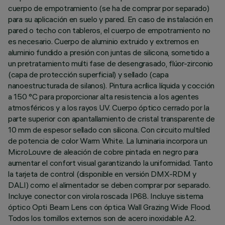
cuerpo de empotramiento (se ha de comprar por separado)
para su aplicación en suelo y pared. En caso de instalación en
pared o techo con tableros, el cuerpo de empotramiento no
es necesario. Cuerpo de aluminio extruido y extremos en
aluminio fundido a presión con juntas de silicona, sometido a
un pretratamiento multi fase de desengrasado, flúor-zirconio
(capa de protección superficial) y sellado (capa
nanoestructurada de silanos). Pintura acrílica líquida y cocción
a 150 °C para proporcionar alta resistencia a los agentes
atmosféricos y a los rayos UV. Cuerpo óptico cerrado por la
parte superior con apantallamiento de cristal transparente de
10 mm de espesor sellado con silicona. Con circuito multiled
de potencia de color Warm White. La luminaria incorpora un
MicroLouvre de aleación de cobre pintada en negro para
aumentar el confort visual garantizando la uniformidad. Tanto
la tarjeta de control (disponible en versión DMX-RDM y
DALI) como el alimentador se deben comprar por separado.
Incluye conector con virola roscada IP68. Incluye sistema
óptico Opti Beam Lens con óptica Wall Grazing Wide Flood.
Todos los tornillos externos son de acero inoxidable A2.