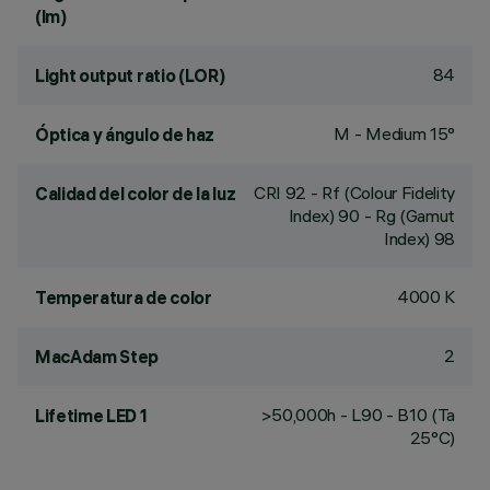
(lm)
84
Light output ratio (LOR)
M - Medium 15°
Óptica y ángulo de haz
CRI
92
- Rf (Colour Fidelity
Calidad del color de la luz
Index) 90 - Rg (Gamut
Index) 98
4000 K
Temperatura de color
2
MacAdam Step
>50,000h - L90 - B10 (Ta
Lifetime LED 1
25°C)