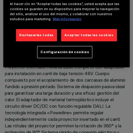
Al hacer clic en “Aceptar todas las cookies”, usted acepta que las
cookies se guarden en su dispositivo para mejorar la navegación
del sitio, analizar el uso del mismo, y colaborar con nuestros
estudios para marketing.
Más información
DATOS TÉCNICOS
Rechazarlas todas
Aceptar todas las cookies
ÚLTIMA ACTUALIZACIÓN: 07/08/2026
Configuración de cookies
DESCRIPCIÓN
Proyector orientable miniaturizado completo con adaptador
para instalación en carril de baja tensión 48V. Cuerpo
compuesto por el acoplamiento de dos carcasas de aluminio
fundido a presión pintado. Sistema de disipación pasiva ideal
para garantizar una larga duración y una eficaz gestión del
calor. El adaptador de material termoplástico incluye el
circuito driver DC/DC con función regulable DALI. La
tecnología integrada «Powerline» permite regular
independientemente cada proyector insertado en el carril.
Las rótulas del proyector permiten la rotación de 360° y la
inclinación de 90°. Sistema rápido de conexión eléctrica y