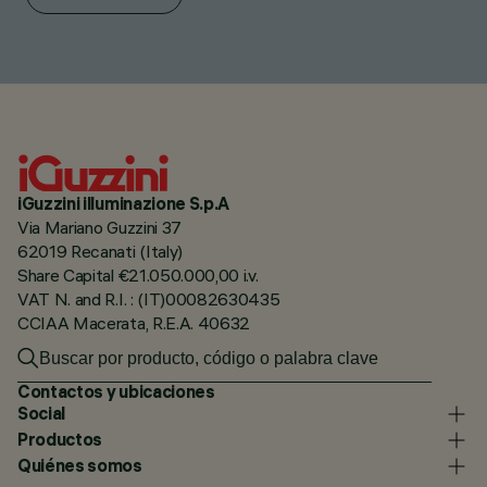
iGuzzini illuminazione S.p.A
Via Mariano Guzzini 37
62019 Recanati (Italy)
Share Capital €21.050.000,00 i.v.
VAT N. and R.I. : (IT)00082630435
CCIAA Macerata, R.E.A. 40632
Contactos y ubicaciones
Social
Productos
Quiénes somos