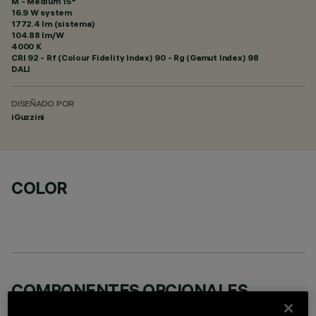
M - Medium 15°
16.9 W system
1772.4 lm (sistema)
104.88 lm/W
4000 K
CRI
92
- Rf (Colour Fidelity Index) 90 - Rg (Gamut Index) 98
DALI
DISEÑADO POR
iGuzzini
COLOR
COMPONENTES OPCIONALES