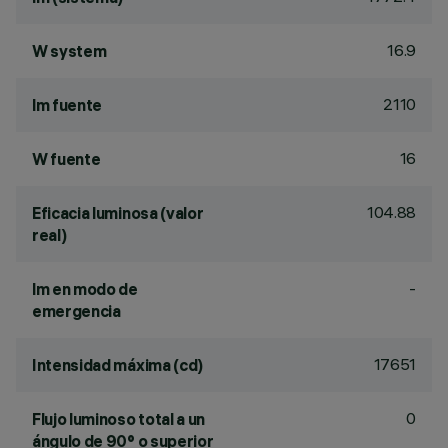
16.9
W system
2110
lm fuente
16
W fuente
104.88
Eficacia luminosa (valor
real)
-
lm en modo de
emergencia
17651
Intensidad máxima (cd)
0
Flujo luminoso total a un
ángulo de 90° o superior