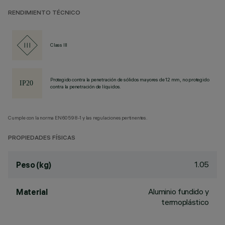
RENDIMIENTO TÉCNICO
Class III
Protegido contra la penetración de sólidos mayores de 12 mm, no protegido
contra la penetración de líquidos.
Cumple con la norma EN60598-1 y las regulaciones pertinentes.
PROPIEDADES FÍSICAS
1.05
Peso (kg)
Aluminio fundido y
Material
termoplástico