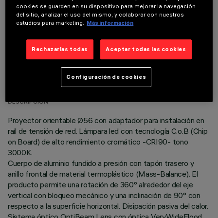
cookies se guarden en su dispositivo para mejorar la navegación
del sitio, analizar el uso del mismo, y colaborar con nuestros
estudios para marketing.
Más información
Rechazarlas todas
Aceptar todas las cookies
DATOS TÉCNICOS
Configuración de cookies
ÚLTIMA ACTUALIZACIÓN: 06/08/2026
DESCRIPCIÓN
Proyector orientable Ø56 con adaptador para instalación en
raíl de tensión de red. Lámpara led con tecnología C.o.B (Chip
on Board) de alto rendimiento cromático -CRI90- tono
3000K.
Cuerpo de aluminio fundido a presión con tapón trasero y
anillo frontal de material termoplástico (Mass-Balance). El
producto permite una rotación de 360° alrededor del eje
vertical con bloqueo mecánico y una inclinación de 90° con
respecto a la superficie horizontal. Disipación pasiva del calor.
Sistema óptico OptiBeam Lens con óptica VeryWideFlood.