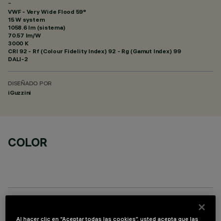
-
VWF - Very Wide Flood 59°
15 W system
1058.6 lm (sistema)
70.57 lm/W
3000 K
CRI
92
- Rf (Colour Fidelity Index) 92 - Rg (Gamut Index) 99
DALI-2
DISEÑADO POR
iGuzzini
COLOR
COMPONENTES OPCIONALES
Al hacer clic en “Aceptar todas las cookies”, usted acepta que las