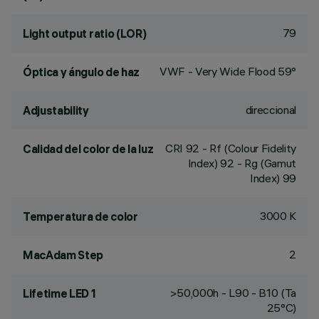
79
Light output ratio (LOR)
VWF - Very Wide Flood 59°
Óptica y ángulo de haz
direccional
Adjustability
CRI
92
- Rf (Colour Fidelity
Calidad del color de la luz
Index) 92 - Rg (Gamut
Index) 99
3000 K
Temperatura de color
2
MacAdam Step
>50,000h - L90 - B10 (Ta
Lifetime LED 1
25°C)