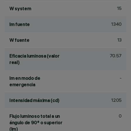
15
W system
1340
lm fuente
13
W fuente
70.57
Eficacia luminosa (valor
real)
-
lm en modo de
emergencia
1205
Intensidad máxima (cd)
0
Flujo luminoso total a un
ángulo de 90° o superior
(lm)