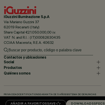
iGuzzini illuminazione S.p.A
Via Mariano Guzzini 37
62019 Recanati (Italy)
Share Capital €21.050.000,00 i.v.
VAT N. and R.I. : (IT)00082630435
CCIAA Macerata, R.E.A. 40632
Contactos y ubicaciones
Social
Productos
Quiénes somos
PRIVACIDAD
CERTIFICATIONS
GARANTÍA DE 5 AÑOS
SISTEMA DE DENUNCIAS
POLÍTICA DE COOKIES
ACCESSIBILITY STATEMENT
NUESTROS CÓDIGOS
AÑADIR A FAVORITOS
SAVE
DOWNLOADS
SPECS
KNOWLEDGE BASE (LOGIN REQUIRED)
DOWNLOADS