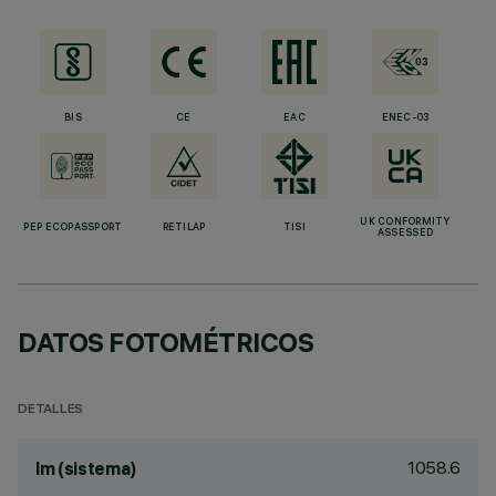
BIS
CE
EAC
ENEC-03
UK CONFORMITY
PEP ECOPASSPORT
RETILAP
TISI
ASSESSED
DATOS FOTOMÉTRICOS
DETALLES
1058.6
lm (sistema)