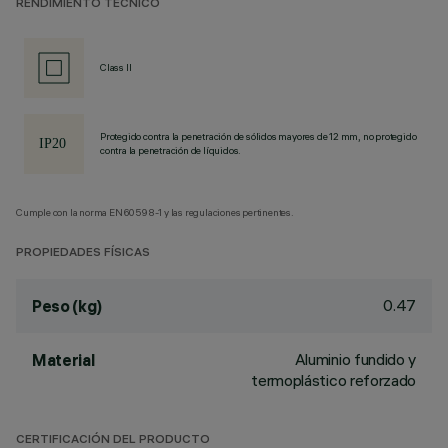
RENDIMIENTO TÉCNICO
Class II
Protegido contra la penetración de sólidos mayores de 12 mm, no protegido
contra la penetración de líquidos.
Cumple con la norma EN60598-1 y las regulaciones pertinentes.
PROPIEDADES FÍSICAS
0.47
Peso (kg)
Aluminio fundido y
Material
termoplástico reforzado
CERTIFICACIÓN DEL PRODUCTO