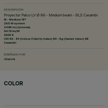
DESCRIPCIÓN
Proyector Palco LV Ø 86 - Medium beam - BLE Casambi
M - Medium 18°
26.5 W system
2496 lm (sistema)
94.19 lm/W
3500 K
CRI
92
- Rf (Colour Fidelity Index) 90 - Rg (Gamut Index) 98
Casambi
DISEÑADO POR
iGuzzini
COLOR