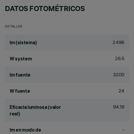
DATOS FOTOMÉTRICOS
DETALLES
2496
lm (sistema)
26.5
W system
3200
lm fuente
24
W fuente
94.19
Eficacia luminosa (valor
real)
-
lm en modo de