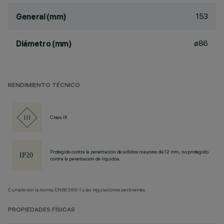
153
General (mm)
ø86
Diámetro (mm)
RENDIMIENTO TÉCNICO
Class III
Protegido contra la penetración de sólidos mayores de 12 mm, no protegido
contra la penetración de líquidos.
Cumple con la norma EN60598-1 y las regulaciones pertinentes.
PROPIEDADES FÍSICAS