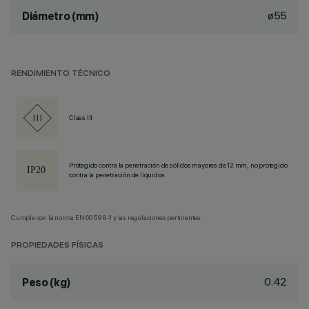
ø55
Diámetro (mm)
RENDIMIENTO TÉCNICO
Class III
Protegido contra la penetración de sólidos mayores de 12 mm, no protegido
contra la penetración de líquidos.
Cumple con la norma EN60598-1 y las regulaciones pertinentes.
PROPIEDADES FÍSICAS
0.42
Peso (kg)