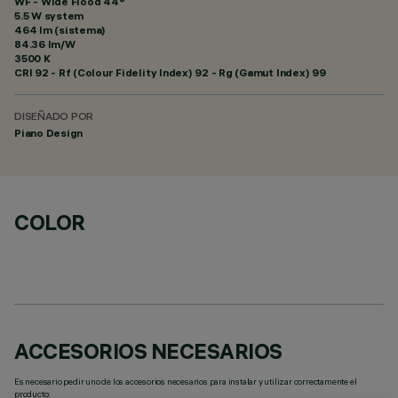
WF - Wide Flood 44°
5.5 W system
464 lm (sistema)
84.36 lm/W
3500 K
CRI
92
- Rf (Colour Fidelity Index) 92 - Rg (Gamut Index) 99
DISEÑADO POR
Piano Design
COLOR
ACCESORIOS NECESARIOS
Es necesario pedir uno de los accesorios necesarios para instalar y utilizar correctamente el
producto: