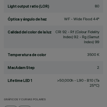
80
Light output ratio (LOR)
WF - Wide Flood 44°
Óptica y ángulo de haz
CRI
92
- Rf (Colour Fidelity
Calidad del color de la luz
Index) 92 - Rg (Gamut
Index) 99
3500 K
Temperatura de color
2
MacAdam Step
>50,000h - L90 - B10 (Ta
Lifetime LED 1
25°C)
GRÁFICOS Y CURVAS POLARES