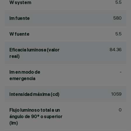
5.5
W system
580
lm fuente
5.5
W fuente
84.36
Eficacia luminosa (valor
real)
-
lm en modo de
emergencia
1059
Intensidad máxima (cd)
0
Flujo luminoso total a un
ángulo de 90° o superior
(lm)