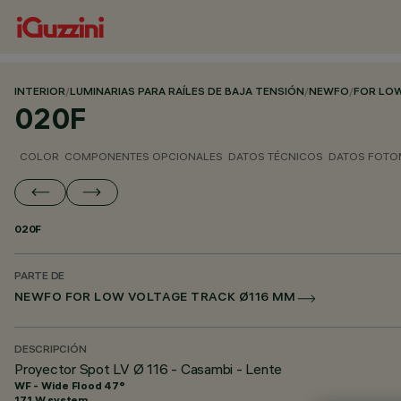
INTERIOR
/
LUMINARIAS PARA RAÍLES DE BAJA TENSIÓN
/
NEWFO
/
FOR LOW
020F
COLOR
COMPONENTES OPCIONALES
DATOS TÉCNICOS
DATOS FOTO
020F
PARTE DE
NEWFO FOR LOW VOLTAGE TRACK Ø116 MM
DESCRIPCIÓN
Proyector Spot LV Ø 116 - Casambi - Lente
WF - Wide Flood 47°
17.1 W system