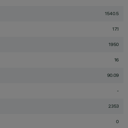
1540.5
17.1
1950
16
90.09
-
2353
0