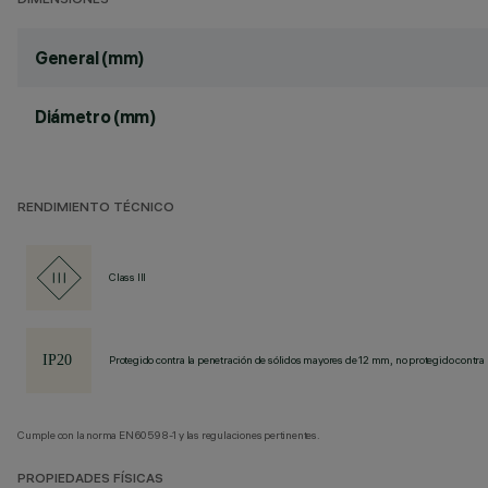
DIMENSIONES
General (mm)
Diámetro (mm)
RENDIMIENTO TÉCNICO
Class III
Protegido contra la penetración de sólidos mayores de 12 mm, no protegido contra 
Cumple con la norma EN60598-1 y las regulaciones pertinentes.
PROPIEDADES FÍSICAS