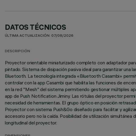
DATOS TÉCNICOS
ÚLTIMA ACTUALIZACIÓN: 07/08/2026
DESCRIPCIÓN
Proyector orientable miniaturizado completo con adaptador para
pintado. Sistema de disipación pasiva ideal para garantizar una l
Bluetooth. La tecnología integrada «Bluetooth Casambi» permit
controlar con la app Casambi que habilita las funciones de enc
en la red "Mesh" del sistema permitiendo gestionar múltiples apa
app de Push Notification Jiminy. Las rótulas del proyector permit
necesidad de herramientas. El grupo óptico en posición retrasada 
Proyector con sistema Push&Go diseñado para facilitar y agiliz
accesorio pero no la caída. Posibilidad de utilización simultáne
longitudinal del proyector.