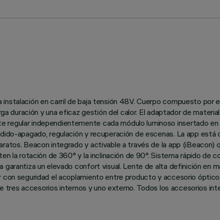
 instalación en carril de baja tensión 48V. Cuerpo compuesto por e
arga duración y una eficaz gestión del calor. El adaptador de materi
e regular independientemente cada módulo luminoso insertado en el
endido-apagado, regulación y recuperación de escenas. La app está 
ratos. Beacon integrado y activable a través de la app (iBeacon) q
en la rotación de 360° y la inclinación de 90°. Sistema rápido de co
garantiza un elevado confort visual. Lente de alta definición en mat
ar con seguridad el acoplamiento entre producto y accesorio ópti
a de tres accesorios internos y uno externo. Todos los accesorios i