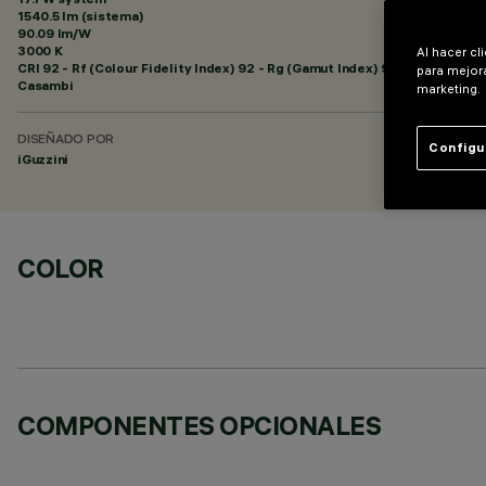
1540.5 lm (sistema)
90.09 lm/W
3000 K
Al hacer cl
CRI
92
- Rf (Colour Fidelity Index) 92 - Rg (Gamut Index) 99
para mejora
Casambi
marketing.
DISEÑADO POR
Configu
iGuzzini
COLOR
COMPONENTES OPCIONALES