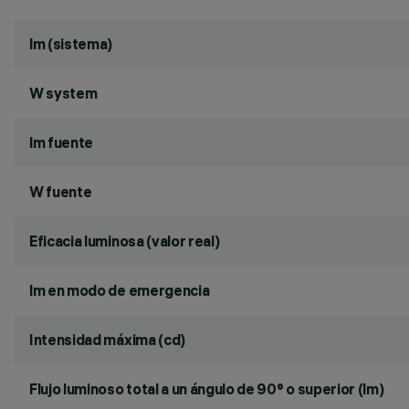
lm (sistema)
W system
lm fuente
W fuente
Eficacia luminosa (valor real)
lm en modo de emergencia
Intensidad máxima (cd)
Flujo luminoso total a un ángulo de 90° o superior (lm)