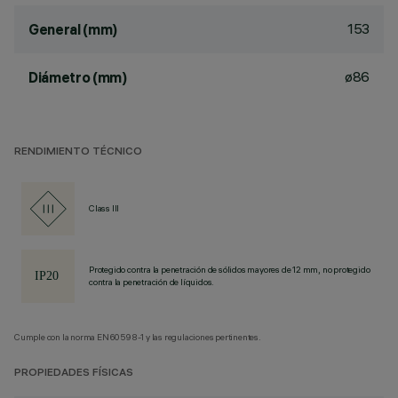
153
General (mm)
ø86
Diámetro (mm)
RENDIMIENTO TÉCNICO
Class III
Protegido contra la penetración de sólidos mayores de 12 mm, no protegido
contra la penetración de líquidos.
Cumple con la norma EN60598-1 y las regulaciones pertinentes.
PROPIEDADES FÍSICAS