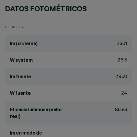
DATOS FOTOMÉTRICOS
DETALLES
2301
lm (sistema)
26.5
W system
2950
lm fuente
24
W fuente
86.83
Eficacia luminosa (valor
real)
-
lm en modo de