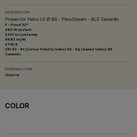
DESCRIPCIÓN
Proyector Palco LV Ø 86 - Flood beam - BLE Casambi
F - Flood 32°
26.5 W system
2301 lm (sistema)
86.83 lm/W
2700 K
CRI
92
- Rf (Colour Fidelity Index) 92 - Rg (Gamut Index) 99
Casambi
DISEÑADO POR
iGuzzini
COLOR