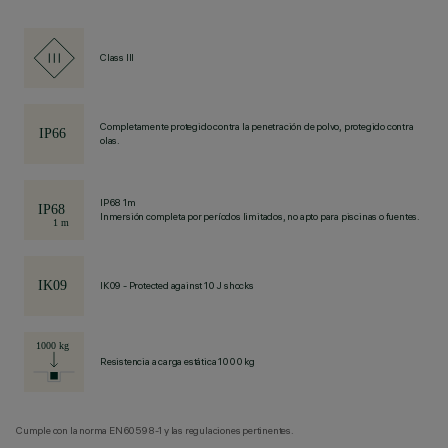
Class III
Completamente protegido contra la penetración de polvo, protegido contra
olas.
IP68 1m
Inmersión completa por períodos limitados, no apto para piscinas o fuentes.
IK09 - Protected against 10 J shocks
Resistencia a carga estática 1000 kg
Cumple con la norma EN60598-1 y las regulaciones pertinentes.