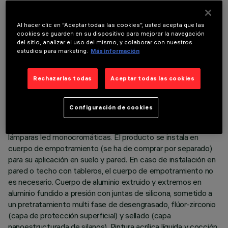
Al hacer clic en “Aceptar todas las cookies”, usted acepta que las
cookies se guarden en su dispositivo para mejorar la navegación
del sitio, analizar el uso del mismo, y colaborar con nuestros
estudios para marketing.
Más información
DATOS TÉCNICOS
Rechazarlas todas
Aceptar todas las cookies
ÚLTIMA ACTUALIZACIÓN: 05/08/2026
Configuración de cookies
DESCRIPCIÓN
Luminaria lineal para iluminación directa destinada al uso de
lámparas led monocromáticas. El producto se instala en
cuerpo de empotramiento (se ha de comprar por separado)
para su aplicación en suelo y pared. En caso de instalación en
pared o techo con tableros, el cuerpo de empotramiento no
es necesario. Cuerpo de aluminio extruido y extremos en
aluminio fundido a presión con juntas de silicona, sometido a
un pretratamiento multi fase de desengrasado, flúor-zirconio
(capa de protección superficial) y sellado (capa
nanoestructurada de silanos). Pintura acrílica líquida y cocción