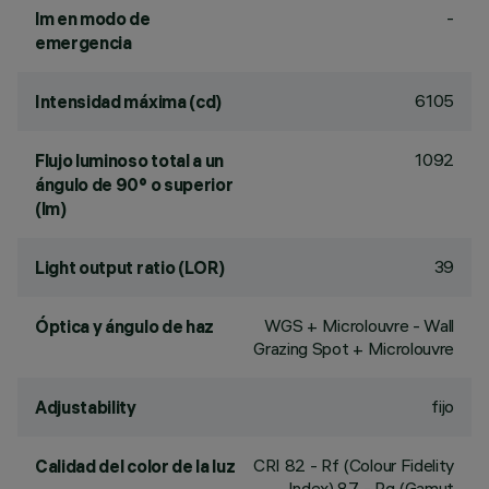
-
lm en modo de
emergencia
6105
Intensidad máxima (cd)
1092
Flujo luminoso total a un
ángulo de 90° o superior
(lm)
39
Light output ratio (LOR)
WGS + Microlouvre - Wall
Óptica y ángulo de haz
Grazing Spot + Microlouvre
fijo
Adjustability
CRI
82
- Rf (Colour Fidelity
Calidad del color de la luz
Index) 87 - Rg (Gamut