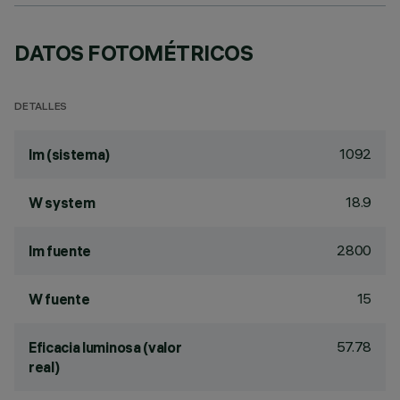
DATOS FOTOMÉTRICOS
DETALLES
1092
lm (sistema)
18.9
W system
2800
lm fuente
15
W fuente
57.78
Eficacia luminosa (valor
real)