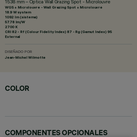
1538 mm – Óptica Wall Grazing Spot - Microlouvre
WGS + Microlouvre - Wall Grazing Spot + Microlouvre
18.9 W system
1092 lm (sistema)
57.78 lm/W
2700 K
CRI
82
- Rf (Colour Fidelity Index) 87 - Rg (Gamut Index) 95
External
DISEÑADO POR
Jean-Michel Wilmotte
COLOR
COMPONENTES OPCIONALES