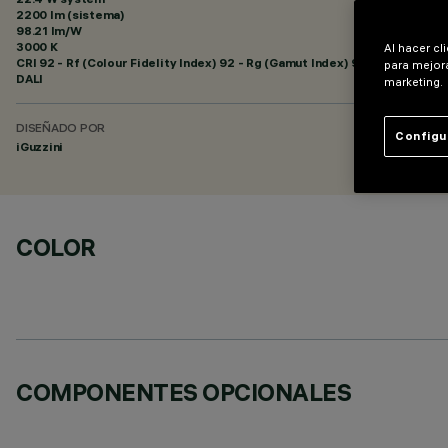
2200 lm (sistema)
98.21 lm/W
3000 K
Al hacer cl
CRI
92
- Rf (Colour Fidelity Index) 92 - Rg (Gamut Index) 99
para mejora
DALI
marketing.
DISEÑADO POR
Configu
iGuzzini
COLOR
COMPONENTES OPCIONALES