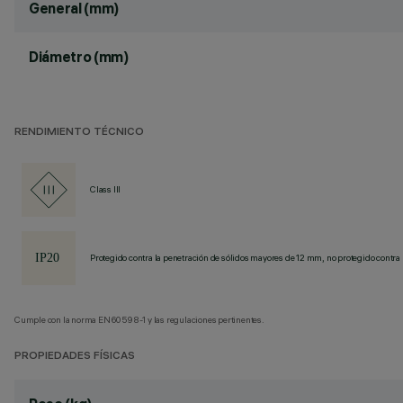
General (mm)
Diámetro (mm)
RENDIMIENTO TÉCNICO
Class III
Protegido contra la penetración de sólidos mayores de 12 mm, no protegido contra 
Cumple con la norma EN60598-1 y las regulaciones pertinentes.
PROPIEDADES FÍSICAS