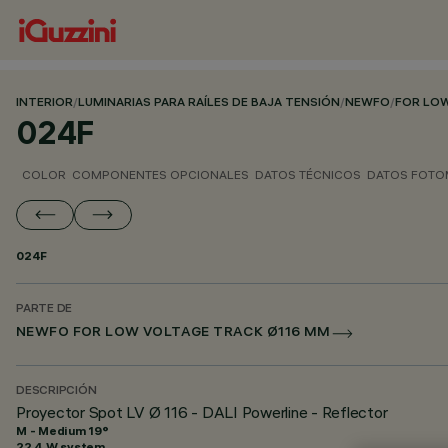
INTERIOR
/
LUMINARIAS PARA RAÍLES DE BAJA TENSIÓN
/
NEWFO
/
FOR LOW
024F
COLOR
COMPONENTES OPCIONALES
DATOS TÉCNICOS
DATOS FOTO
024F
PARTE DE
NEWFO FOR LOW VOLTAGE TRACK Ø116 MM
DESCRIPCIÓN
Proyector Spot LV Ø 116 - DALI Powerline - Reflector
M - Medium 19°
22.4 W system