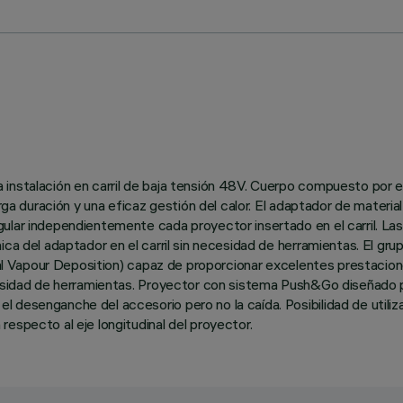
 instalación en carril de baja tensión 48V. Cuerpo compuesto por e
arga duración y una eficaz gestión del calor. El adaptador de materi
lar independientemente cada proyector insertado en el carril. Las 
ica del adaptador en el carril sin necesidad de herramientas. El gr
ical Vapour Deposition) capaz de proporcionar excelentes prestacio
esidad de herramientas. Proyector con sistema Push&Go diseñado par
 desenganche del accesorio pero no la caída. Posibilidad de utiliz
especto al eje longitudinal del proyector.