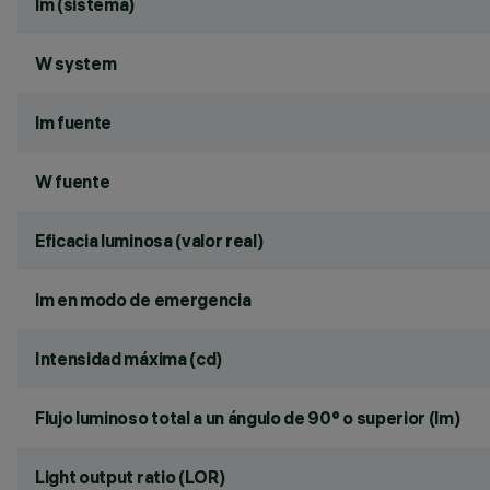
lm (sistema)
W system
lm fuente
W fuente
Eficacia luminosa (valor real)
lm en modo de emergencia
Intensidad máxima (cd)
Flujo luminoso total a un ángulo de 90° o superior (lm)
Light output ratio (LOR)