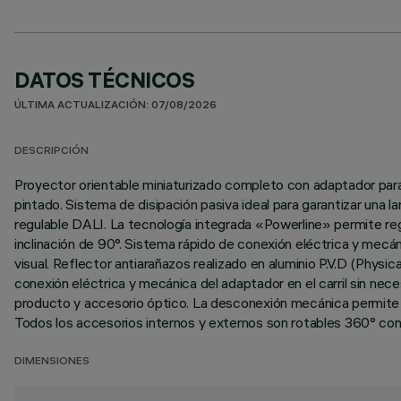
DATOS TÉCNICOS
ÚLTIMA ACTUALIZACIÓN: 07/08/2026
DESCRIPCIÓN
Proyector orientable miniaturizado completo con adaptador para
pintado. Sistema de disipación pasiva ideal para garantizar una l
regulable DALI. La tecnología integrada «Powerline» permite regu
inclinación de 90°. Sistema rápido de conexión eléctrica y mecán
visual. Reflector antiarañazos realizado en aluminio P.V.D (Phys
conexión eléctrica y mecánica del adaptador en el carril sin nec
producto y accesorio óptico. La desconexión mecánica permite el
Todos los accesorios internos y externos son rotables 360° con r
DIMENSIONES