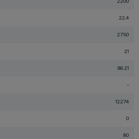
2200
22.4
2750
21
98.21
-
12274
0
80