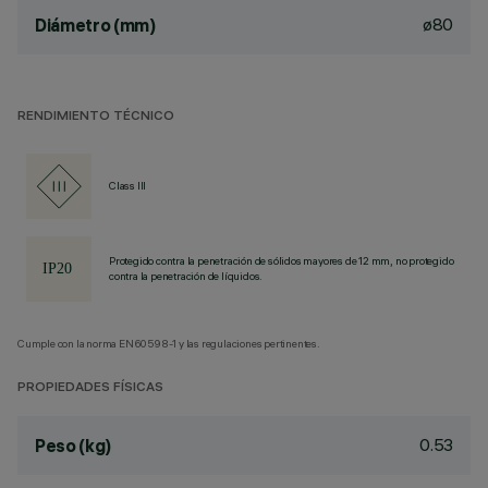
ø80
Diámetro (mm)
RENDIMIENTO TÉCNICO
Class III
Protegido contra la penetración de sólidos mayores de 12 mm, no protegido
contra la penetración de líquidos.
Cumple con la norma EN60598-1 y las regulaciones pertinentes.
PROPIEDADES FÍSICAS
0.53
Peso (kg)