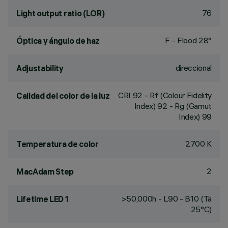
76
Light output ratio (LOR)
F - Flood 28°
Óptica y ángulo de haz
direccional
Adjustability
CRI
92
- Rf (Colour Fidelity
Calidad del color de la luz
Index) 92 - Rg (Gamut
Index) 99
2700 K
Temperatura de color
2
MacAdam Step
>50,000h - L90 - B10 (Ta
Lifetime LED 1
25°C)