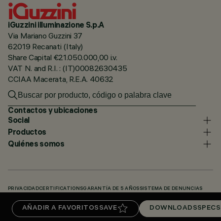
iGuzzini illuminazione S.p.A
Via Mariano Guzzini 37
62019 Recanati (Italy)
Share Capital €21.050.000,00 i.v.
VAT N. and R.I. : (IT)00082630435
CCIAA Macerata, R.E.A. 40632
Contactos y ubicaciones
Social
Productos
Quiénes somos
PRIVACIDAD
CERTIFICATIONS
GARANTÍA DE 5 AÑOS
SISTEMA DE DENUNCIAS
POLÍTICA DE COOKIES
ACCESSIBILITY STATEMENT
NUESTROS CÓDIGOS
AÑADIR A FAVORITOS
SAVE
DOWNLOADS
SPECS
KNOWLEDGE BASE (LOGIN REQUIRED)
DOWNLOADS