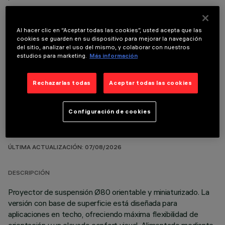
Al hacer clic en “Aceptar todas las cookies”, usted acepta que las
cookies se guarden en su dispositivo para mejorar la navegación
del sitio, analizar el uso del mismo, y colaborar con nuestros
estudios para marketing.
Más información
COMPONENTES OPCIONALES
Rechazarlas todas
Aceptar todas las cookies
Configuración de cookies
DATOS TÉCNICOS
ÚLTIMA ACTUALIZACIÓN: 07/08/2026
DESCRIPCIÓN
Proyector de suspensión Ø80 orientable y miniaturizado. La
versión con base de superficie está diseñada para
aplicaciones en techo, ofreciendo máxima flexibilidad de