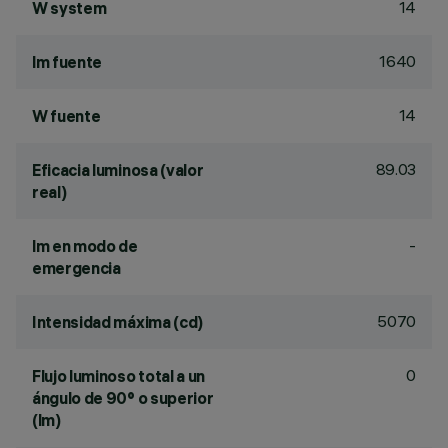
14
W system
1640
lm fuente
14
W fuente
89.03
Eficacia luminosa (valor
real)
-
lm en modo de
emergencia
5070
Intensidad máxima (cd)
0
Flujo luminoso total a un
ángulo de 90° o superior
(lm)