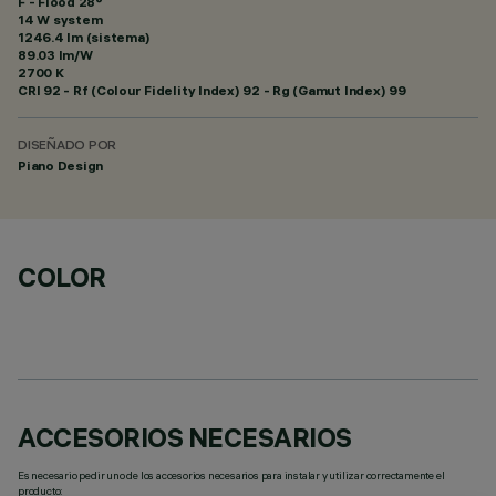
F - Flood 28°
14 W system
1246.4 lm (sistema)
89.03 lm/W
2700 K
CRI
92
- Rf (Colour Fidelity Index) 92 - Rg (Gamut Index) 99
DISEÑADO POR
Piano Design
COLOR
ACCESORIOS NECESARIOS
Es necesario pedir uno de los accesorios necesarios para instalar y utilizar correctamente el
producto: