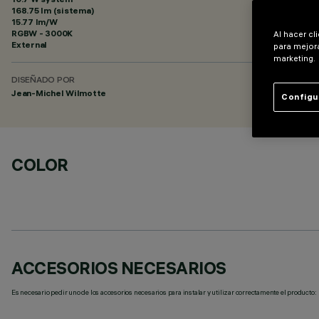
168.75 lm (sistema)
15.77 lm/W
RGBW - 3000K
Al hacer cl
External
para mejora
marketing.
DISEÑADO POR
Jean-Michel Wilmotte
Configu
COLOR
ACCESORIOS NECESARIOS
Es necesario pedir uno de los accesorios necesarios para instalar y utilizar correctamente el producto: