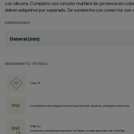
con silicona. Completo con circuito multiled de potencia en c
deben adquirirse por separado. Se suministra con conector con a
DIMENSIONES
General (mm)
RENDIMIENTO TÉCNICO
Class III
Completamente protegido contra la penetración de polvo, protegido contra olas.
IP68 1m
Inmersión completa por períodos limitados, no apto para piscinas o fuentes.