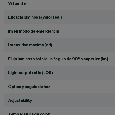
W fuente
Eficacia luminosa (valor real)
lm en modo de emergencia
Intensidad máxima (cd)
Flujo luminoso total a un ángulo de 90° o superior (lm)
Light output ratio (LOR)
Óptica y ángulo de haz
Adjustability
Temperatura de color