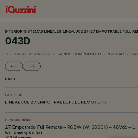
INTERIOR
/
SISTEMAS LINEALES
/
LINEALUCE 27
/
27 EMPOTRABLE FULL R
043D
COLOR
ACCESORIOS NECESARIOS
COMPONENTES OPCIONALES
DAT
043D
PARTE DE
LINEALUCE 27 EMPOTRABLE FULL REMOTE
DESCRIPCIÓN
27 Empotrado Full Remote – RGBW (W=3000K) – 48Vdc – L=6
Wall Grazing No-Dot
10.7 W system