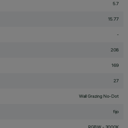
5.7
15.77
-
208
169
27
Wall Grazing No-Dot
fijo
RGBW - 3000K