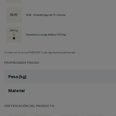
IK09 - Protected against 10 J shocks
Resistencia a carga estática 1000 kg
Cumple con la norma EN60598-1 y las regulaciones pertinentes.
PROPIEDADES FÍSICAS
Peso (kg)
Material
CERTIFICACIÓN DEL PRODUCTO