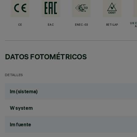
UK 
CE
EAC
ENEC-03
RETILAP
A
DATOS FOTOMÉTRICOS
DETALLES
lm (sistema)
W system
lm fuente