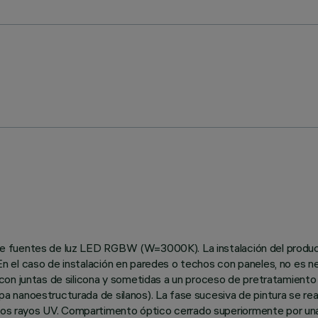
so de fuentes de luz LED RGBW (W=3000K). La instalación del produ
. En el caso de instalación en paredes o techos con paneles, no es n
on juntas de silicona y sometidas a un proceso de pretratamiento m
apa nanoestructurada de silanos). La fase sucesiva de pintura se reali
 los rayos UV. Compartimento óptico cerrado superiormente por una