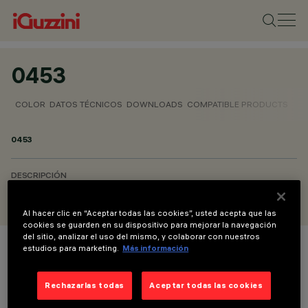
0453
COLOR
DATOS TÉCNICOS
DOWNLOADS
COMPATIBLE PRODUCTS
0453
DESCRIPCIÓN
Placa c/grapas
Al hacer clic en “Aceptar todas las cookies”, usted acepta que las
cookies se guarden en su dispositivo para mejorar la navegación
del sitio, analizar el uso del mismo, y colaborar con nuestros
estudios para marketing.
Más información
COLOR
Rechazarlas todas
Aceptar todas las cookies