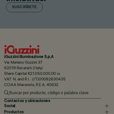
SUSCRÍBETE
iGuzzini illuminazione S.p.A
Via Mariano Guzzini 37
62019 Recanati (Italy)
Share Capital €21.050.000,00 i.v.
VAT N. and R.I. : (IT)00082630435
CCIAA Macerata, R.E.A. 40632
Contactos y ubicaciones
Social
Productos